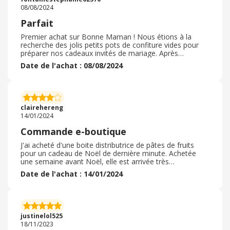
08/08/2024
Parfait
Premier achat sur Bonne Maman ! Nous étions à la
recherche des jolis petits pots de confiture vides pour
préparer nos cadeaux invités de mariage. Après
quelques recherches sur les sites d'occasion etc...et
Date de l'achat : 08/08/2024
plusieurs échecs ( annulation de commande etc...) , j'ai
eu une suggestion Google pour le site Bonne Maman.
Les petits pots vides sont vendus avec choix de la
couleur du couvercle ! J'ai donc commandé un lot de
rouge et un lot de rose. Envoi rapide, emballage parfait,
clairehereng
zéro casse et un rapport qualité prix très correct !
14/01/2024
Commande e-boutique
J'ai acheté d'une boite distributrice de pâtes de fruits
pour un cadeau de Noël de dernière minute. Achetée
une semaine avant Noël, elle est arrivée très
rapidement, parfaitement et joliment emballée. L'article
Date de l'achat : 14/01/2024
était conforme, de qualité et à prix raisonnable, comme
tous les articles de la marque. La navigation sur le site
internet Bonne Maman et la e-boutique est facile. Un
seul regret toutefois, les frais de port sont élevés ( entre
6 et 7 euros) , la livraison étant offerte à partir de 40
justinelol525
euros d'achat.
18/11/2023