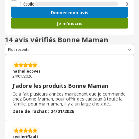
1 étoile
0
Donner mon avis
Je m'inscris
14 avis vérifiés Bonne Maman
nathaliecoves
24/01/2026
J’adore les produits Bonne Maman
Cela fait plusieurs années maintenant que je commande
chez Bonne Maman, pour offrir des cadeaux à toute la
famille, pour ma maman, il y a un large choix de
confitures en petit pot, que l’on ne trouve pas en
Date de l'achat : 24/01/2026
magasin. La livraison est très rapide en colissimo. Il
existe des coffrets avec des mélanges de confitures. Ils
ont également un super calendrier de l’avent, disponible
chaque année. J’adore également leur pates de fruits
emballées individuellement et livrées dans une jolie boîte
cecileriffault
en fer. Ils ont également des biscuits emballés en