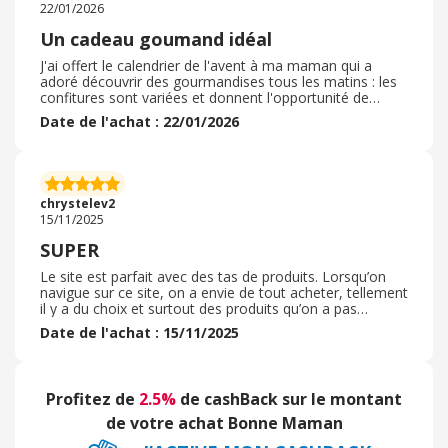
22/01/2026
individuel. Et tout cela avec le cashback d’ebuyclub !
Un cadeau goumand idéal
J'ai offert le calendrier de l'avent à ma maman qui a
adoré découvrir des gourmandises tous les matins : les
confitures sont variées et donnent l'opportunité de
tester des saveurs avant de les acheter en ligne ou en
Date de l'achat : 22/01/2026
magasins. Attention, certaines sont difficilement
trouvable en grandes surfaces, il faudra les commander
en ligne. Dommage qu'on ne puisse pas retrouver ce
calendrier également en grandes surfaces ...En tout cas
c'est un cadeau que je referai l'an prochain, également
chrystelev2
pour ma maman.
15/11/2025
SUPER
Le site est parfait avec des tas de produits. Lorsqu’on
navigue sur ce site, on a envie de tout acheter, tellement
il y a du choix et surtout des produits qu’on a pas
forcément l’habitude d’acheter, des produits qu’on ne
Date de l'achat : 15/11/2025
trouve pas en grande surface… La navigation sur le site
est facile et la commande se passe rapidement. L’envoi
des produits a été très rapide et surtout très bien
emballé. Ce qui est génial, car j’avais commandé des
Profitez de
2.5%
de cashBack sur le montant
miniatures pour un petit-déjeuner d’anniversaire et après
on peut même garder les pots pour les réutiliser. Je
de votre achat Bonne Maman
recommande vraiment ce site, mais j’évite d’y aller trois