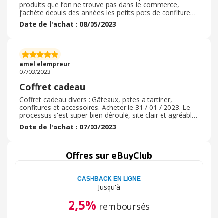
produits que l’on ne trouve pas dans le commerce,
j’achète depuis des années les petits pots de confitures,
ma maman en raffole, il y a le choix des goûts et ces
Date de l'achat : 08/05/2023
petits pots peuvent resservir une fois vides. Il y a bien
d’autres produits qui sont parfaits pour la fête des
mères, Noel ou toute occasion. La livraison est rapide
en colissimo et gratuite à partir d’un certain montant. La
livraison peut se faire au domicile ou dans un relais pick
amelielempreur
up, ce qui est très pratique.
07/03/2023
Coffret cadeau
Coffret cadeau divers : Gâteaux, pates a tartiner,
confitures et accessoires. Acheter le 31 / 01 / 2023. Le
processus s'est super bien déroulé, site clair et agréable.
Pas de code promo mais un cadeau lors de ma
Date de l'achat : 07/03/2023
commande, si j'atteignait 45€, chose faites. La livraison
a été plus que respecté, le colis est arrivé dans un super
emballage. Avec un délai de 5 a 7 jours. La qualité des
produits est conforme a ce que j'attendait. Nous
Offres sur eBuyClub
connaissions déjà les produits donc pour nous c'était
une valeur sûre. Pas de retour nécessaires.
CASHBACK EN LIGNE
Jusqu'à
2,5%
remboursés