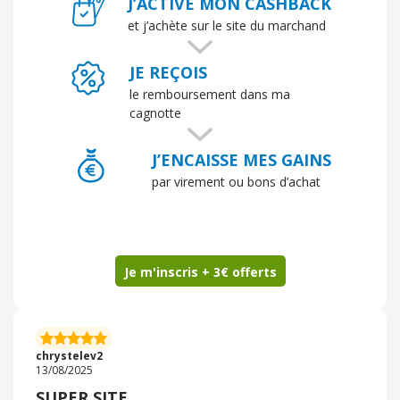
J’ACTIVE MON CASHBACK
souvent, car je serais capable de commander même si
je n’en ai pas besoin
et j’achète sur le site du marchand
JE REÇOIS
le remboursement dans ma
cagnotte
J’ENCAISSE MES GAINS
par virement ou bons d’achat
Je m'inscris + 3€ offerts
chrystelev2
13/08/2025
SUPER SITE