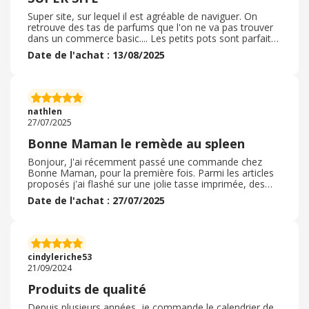
Super site, sur lequel il est agréable de naviguer. On
retrouve des tas de parfums que l'on ne va pas trouver
dans un commerce basic.... Les petits pots sont parfaits
pour mettre sur une table de petit déjeuner entre amis,
Date de l'achat : 13/08/2025
mais il est également possible de trouver des pots plus
grands. Des tas de parfum originaux qui donne envie de
tout acheter. Il est simple de sélectionner les parfums,
passer la commande, en sachant qu'il y a des confiture,
des gelées, des gâteaux.... Tout le monde peut trouver
nathlen
son bonheur
27/07/2025
Bonne Maman le remède au spleen
Bonjour, J'ai récemment passé une commande chez
Bonne Maman, pour la première fois. Parmi les articles
proposés j'ai flashé sur une jolie tasse imprimée, des
petits pots de confiture fruits rouges, et une boîte de
Date de l'achat : 27/07/2025
galettes à la framboise. J'ai bénéficié des frais d'envoi
gratuits en colissimo car j'avais mis mon panier en
attente, et Bonne Maman, soucieuse de satisfaire ses
clients m'a proposé les frais d'envoi offerts si je
commandais pour au moins 20€ De plus, le colis est
cindyleriche53
arrivé en avance dans ma boîte aux lettres. J'ai demandé
21/09/2024
à faire imprimer une petite carte avec un message, car
ce colis est destiné à une amie pour son anniversaire. J'ai
Produits de qualité
hâte de le lui offrir pour qu'elle découvre les petites
douceurs que je lui ai réservées. Bravo au
Depuis plusieurs années, je commande le calendrier de