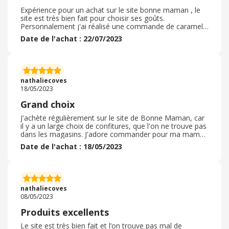
de super bonne qualité ! ! de très bon produits à goûter ?
Livraison rapide ! et colis très très bien protégé ! !
Expérience pour un achat sur le site bonne maman , le
site est très bien fait pour choisir ses goûts.
Personnalement j'ai réalisé une commande de caramel
beurre salé pour les maîtresses de mon fils en cadeaux
Date de l'achat : 22/07/2023
de fin d'année. J'ai personnalisé les étiquettes pour les
remercier comme il se doit. En 10 min tout était déjà
prêt site très facile et pratique. La commande a été
expédié très rapidement et les pots en verre était
parfaitement protéger. Chaque pots était dans une boîte
nathaliecoves
en carton bien épais. Grace à cette achat j'ai eu un cash
18/05/2023
back quelque euros mais petit à petit c'est agréable
surtout quand on fait 2 cliques
Grand choix
J'achète régulièrement sur le site de Bonne Maman, car
il y a un large choix de confitures, que l'on ne trouve pas
dans les magasins. J'adore commander pour ma maman
des petits pots de confitures en verre, elle les adore, il y
Date de l'achat : 18/05/2023
a une grande variétés de parfums et je peux réutiliser les
pots en verre une fois vide pour stocker. La livraison est
rapide : en colissimo et les frais de port sont gratuits à
partir d'un certain montant. Les produits sont très bien
emballés, jamais eu de problème de casse.
nathaliecoves
08/05/2023
Produits excellents
Le site est très bien fait et l’on trouve pas mal de