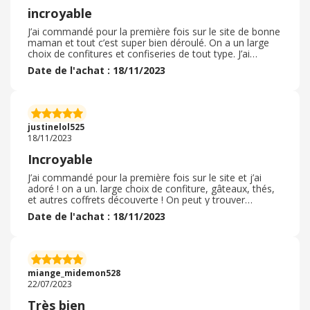
incroyable
J’ai commandé pour la première fois sur le site de bonne
maman et tout c’est super bien déroulé. On a un large
choix de confitures et confiseries de tout type. J’ai
commandé 4 x 5 confitures pour le créer mon calendrier
Date de l'achat : 18/11/2023
de l’avant ! le seul bémol c’est que nous ne pouvons pas
choisir les petits pots de confiture individuel ! c’est
uniquement vendu par 5. J’ai également commandé le
tot bag bonne maman qui est de super bonne qualité et
très jolie ! La livraison a été super rapide et le colis était
justinelol525
parfaitement bien emballé et très très bien protégé !
18/11/2023
C’est parfait pour les faites de fin d’année
Incroyable
J’ai commandé pour la première fois sur le site et j’ai
adoré ! on a un. large choix de confiture, gâteaux, thés,
et autres coffrets découverte ! On peut y trouver
beaucoup de confitures qu’on ne trouve pas dans le
Date de l'achat : 18/11/2023
commerce tel que figue violette ou framboise litchi ! des
coffrets avec des minis confitures ou des pots de 210g
et plus ! J’ai commandé 4 x 5 petit pot de confiture pour
me faire un calendrier de l’avant pour tester de nouvelles
confitures, le seul bémol du site c’est que nous ne
miange_midemon528
pouvons pas choisir 1 pot de confiture qu’on veut, c’est
22/07/2023
uniquement vendu par 5 pour les saveurs originales ! J’ai
également commandé le tot bag bonne maman et il est
Très bien