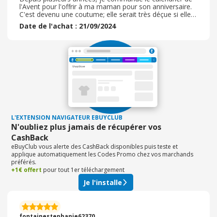
professionnalisme de Bonne Maman et le sérieux pour
l'Avent pour l'offrir à ma maman pour son anniversaire.
un emballage parfait. Je recommande vivement ce site
C'est devenu une coutume; elle serait très déçue si elle
ne l'avait pas comme cadeau. De belles surprises :
Date de l'achat : 21/09/2024
confitures de qualité, petits gâteaux, tisanes...C'est un
moment de partage pour mes parents ! Cette année, j'ai
commandé également la pâte à tartiner cacao -
cacahuètes. Impatiente de goûter cette nouveauté. Cela
doit être un régal ! J'en profiterais pour la faire goûter à
mes parents.
L'EXTENSION NAVIGATEUR EBUYCLUB
N'oubliez plus jamais de récupérer vos
CashBack
eBuyClub vous alerte des CashBack disponibles puis teste et
applique automatiquement les Codes Promo chez vos marchands
préférés.
+1€ offert
pour tout 1er téléchargement
Je l'installe
fontainestephanie62370