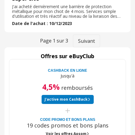
J'ai acheté dernièrement une barrière de protection
métallique pour mon chiot de 4 mois. Services simple
d'utilisation et très réactif au niveau de la livraison des
produits. Je n'ai pas bénéficié d'un code promo mais
Date de l'achat : 10/12/2023
uniquement de caschback et du blackfriday. Ce qui est
déjà très très bien. Emballage très correct. Je n'ai pas eu
besoin de retourner ma commande car elle était
complète et conforme à mes attentes. C'était la
Page
1
sur
3
Suivant
première fois que je passais commande sur ce site et je
le recommande vivement. Je pense repasser d'autres
commandes à l'avenir.
Offres sur eBuyClub
CASHBACK EN LIGNE
Jusqu'à
4,5%
remboursés
J'active mon CashBack
CODE PROMO ET BONS PLANS
19 codes promos et bons plans
Voir les offres Aosom