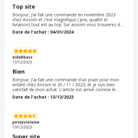
Top site
Bonjour, j’ai fait une commande en novembre 2023
chez Aosom et c’est magnifique ( prix, qualité et
livraison) tout est au top. Sur aosom vous trouverez des
jouets pour les enfants, meubles et autres articles
Date de l'achat : 04/01/2024
intéressants de très bonnes qualités a petit prix ! ! Je
recommande les yeux fermés, la livraison est rapide , il y
a souvent des promotions. N'hésitez pas à faire vos
achats en ligne sur ce site de qualité. En plus il y a le
cashback qui est très intéressant sur ebuyclub pour
eidabbass
compléter les économies.
13/12/2023
Bien
Bonjour, J'ai fait une commande d'un jouet pour mon
enfant chez Aosom le 20 / 11 / 2023, et je suis bien
satisfait de mon achat. L'article est arrivé comme le
descriptif. je conseille, excellent. Site internet bien fait,
Date de l'achat : 13/12/2023
large choix de produits surtout les jouets. Prix attractif
avec beaucoup des promos toute l'année, vraiment très
bon rapport qualité / prix. La livraison est rapide. Je suis
très ravie de mon achat ! Je vous conseille à tester ce
site et faire plaisir pour vos enfants et même pour vous.
peteyviolaine
10/12/2023
Super site