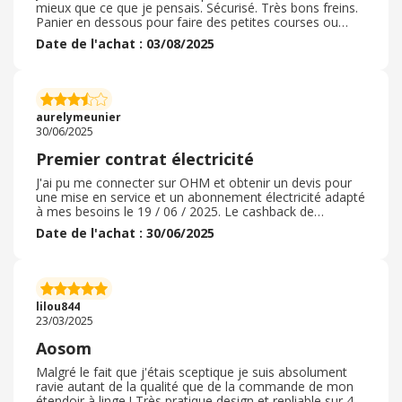
mieux que ce que je pensais. Sécurisé. Très bons freins.
Panier en dessous pour faire des petites courses ou
transporter des affaires. Deux roues fixes et deux
Date de l'achat : 03/08/2025
amovibles, il est solide. Tiens bien au sol. Ma mère se
sent en sécurité pour aller et venir comme elle le veut. Il
dispose d'un repose-pied que l'on peut ouvrir et fermer à
sa guise. Je l'ai commandé le mardi reçu le mercredi
livraison ultra rapide site très sérieux. Je recommande
aurelymeunier
vivement leurs produits et le site.
30/06/2025
Premier contrat électricité
J'ai pu me connecter sur OHM et obtenir un devis pour
une mise en service et un abonnement électricité adapté
à mes besoins le 19 / 06 / 2025. Le cashback de
bienvenue a bien été enregistré mais il est regrettable
Date de l'achat : 30/06/2025
qu'il faille attendre plusieurs mois avant de l'encaisser
car cela aurait aidé à payer la première facture.
Toutefois ce partenariat Ebuyclub / Ohm est très
intéressant et cela fait une belle économie pour les
membres. Il n'y a plus qu'à attendre la mise qui est une
lilou844
peu longue, plus de 15j.
23/03/2025
Aosom
Malgré le fait que j'étais sceptique je suis absolument
ravie autant de la qualité que de la commande de mon
étendoir à linge ! Très pratique design et repliable sur 4