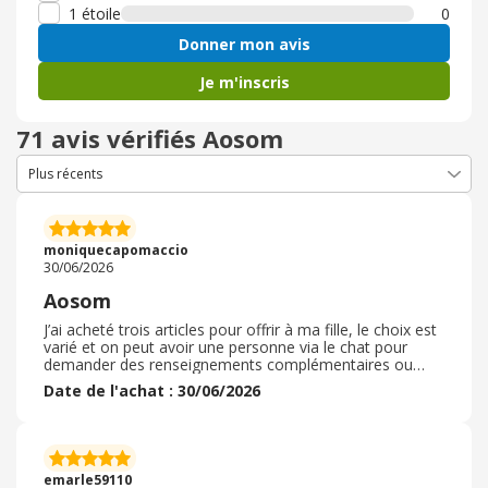
1 étoile
0
Donner mon avis
Je m'inscris
71 avis vérifiés Aosom
moniquecapomaccio
30/06/2026
Aosom
J’ai acheté trois articles pour offrir à ma fille, le choix est
varié et on peut avoir une personne via le chat pour
demander des renseignements complémentaires ou
pour qu’elle nous donne des différents modèles. La
Date de l'achat : 30/06/2026
livraison a été respectée. Les facilités de paiement sont
assez variées PayPal Alma ou Scalapay ce qui n’est pas
négligeable. J’ai repéré d’autres articles qui feront
certainement l’objet d’un prochain achat. Je suis
satisfaite de mon choix et je recommande d’aller jeter
emarle59110
un coup d’œil.