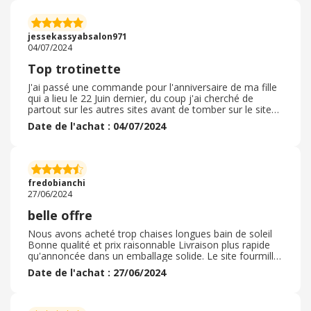
transparente pour pas rayer et fragiliser la table qui est
quand meme stable on peut manger à 6 ca passe très
bon produit quand même je recommande livré avec soin
jessekassyabsalon971
et rapidement donc satisfait
04/07/2024
Top trotinette
J'ai passé une commande pour l'anniversaire de ma fille
qui a lieu le 22 Juin dernier, du coup j'ai cherché de
partout sur les autres sites avant de tomber sur le site
du vendeur auquel j'ai acheté la magnifique trotinette
Date de l'achat : 04/07/2024
Rose et très stylée avec led dans l'ensemble ça va
franchement c'est très solide en plus les couleurs dorées
sur le produit le rend encore plus jolie en plus vendu
avec le mode pliable pour mettre dans la voiture quand
on va à une sortie ce qui rend encore plus magnifique et
fredobianchi
du coup j'ai gardé pendant plusieurs jours dans le coffre
27/06/2024
ça prend pas beaucoup de place
belle offre
Nous avons acheté trop chaises longues bain de soleil
Bonne qualité et prix raisonnable Livraison plus rapide
qu'annoncée dans un emballage solide. Le site fourmille
de beaux articles alors attention à la tentation. Je vais
Date de l'achat : 27/06/2024
aller voir si les soldes sont intéressantes. Merci à eux
pour la qualité des photos, des descriptifs et des frais de
port léger si ce n'est qu'un petit achat. Je conseille