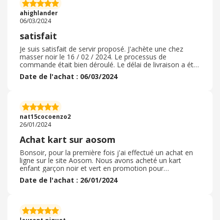
régulièrement ce site à des amis ou des connaissances
et j'attends les premiers retours. Donc ne pas hésiter
ahighlander
06/03/2024
satisfait
Je suis satisfait de servir proposé. J'achète une chez
masser noir le 16 / 02 / 2024. Le processus de
commande était bien déroulé. Le délai de livraison a été
respecté. L'emballage était parfait. Les articles achetés
Date de l'achat : 06/03/2024
étaient conformes à ce que j'ai commandé. La qualité
était au niveau de ce que vous pensiez ? je suis très
content. Sûrement, je vous recommande ce site, ils ont
correcte. Je vais commende les mobilier de jardin, car les
pris sont moins chers que dans les autres sites que je
nat15cocoenzo2
consulte...
26/01/2024
Achat kart sur aosom
Bonsoir, pour la première fois j'ai effectué un achat en
ligne sur le site Aosom. Nous avons acheté un kart
enfant garçon noir et vert en promotion pour
l'anniversaire des 6 ans de mon garçon. Il pourra s'en
Date de l'achat : 26/01/2024
servir jusqu'à l'âge de ses 12ans. Le siège est variable
selon la grandeur des jambes Les pneus peuvent se
gonfler. J'ai demandé à ce que la livraison arrive à mon
domicile. Nous avons pu retarder la livraison d'un jour
car nous étions dans l'impossibilité d'être présent ce jour