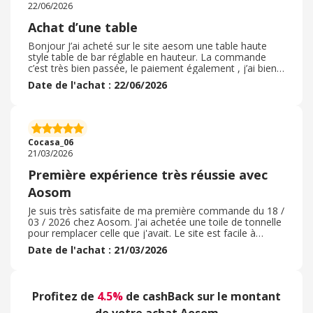
22/06/2026
Achat d’une table
Bonjour J’ai acheté sur le site aesom une table haute
style table de bar réglable en hauteur. La commande
c’est très bien passée, le paiement également , j’ai bien
reçu la confirmation par mail et la livraison a été rapide
Date de l'achat : 22/06/2026
par un transporteur. J’ai eu un suivi de commande
jusqu’à réception de celle ci. J’ai pu bénéficier du code
promo. Le produit reçu été emballé correctement,
conforme à la description et de très belle qualité. Je
recommande ce site et recommanderai d’autres articles
Cocasa_06
sans problème.
21/03/2026
Première expérience très réussie avec
Aosom
Je suis très satisfaite de ma première commande du 18 /
03 / 2026 chez Aosom. J'ai achetée une toile de tonnelle
pour remplacer celle que j'avait. Le site est facile à
utiliser, avec un large choix de produits à des prix
Date de l'achat : 21/03/2026
attractifs. La livraison a été rapide et le colis est arrivé en
parfait état. Le produit correspond exactement à la
description et semble de bonne qualité. Le service client
est également réactif et professionnel. C’est une
Profitez de
4.5%
de cashBack sur le montant
excellente première expérience, je n’hésiterai pas à
recommander et à commander à nouveau.