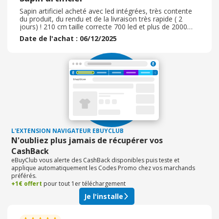
Sapin artificiel acheté avec led intégrées, très contente
du produit, du rendu et de la livraison très rapide ( 2
jours) ! 210 cm taille correcte 700 led et plus de 2000
branches le sapin est juste Waow Je recommande
Date de l'achat : 06/12/2025
vivement avec un prix vraiment très abordable pour la
qualité Rapport qualité prix +++ Un sapin décoré
magnifique rendant la décoration de Noël exceptionnelle
Je n’ai eu que des compliments et je transmet le lien à
toute les personnes de mon entourage voulant un sapin
artificiel ! !
L'EXTENSION NAVIGATEUR EBUYCLUB
N'oubliez plus jamais de récupérer vos
CashBack
eBuyClub vous alerte des CashBack disponibles puis teste et
applique automatiquement les Codes Promo chez vos marchands
préférés.
+1€ offert
pour tout 1er téléchargement
Je l'installe