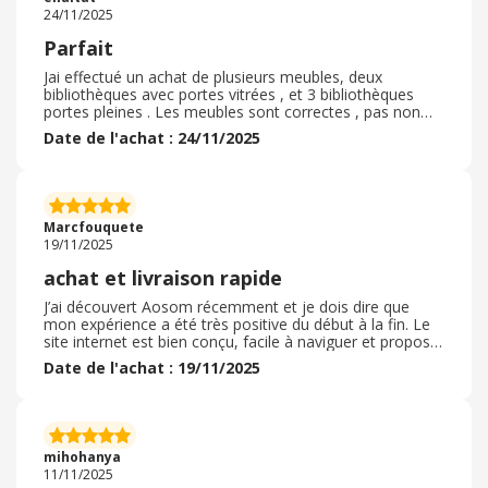
apprécié .
24/11/2025
Parfait
Jai effectué un achat de plusieurs meubles, deux
bibliothèques avec portes vitrées , et 3 bibliothèques
portes pleines . Les meubles sont correctes , pas non
plus de meilleure qualité, les portes sont en effet tres
Date de l'achat : 24/11/2025
fines et peuvent se casser au mondre petit choc . Le
montage est facile, j'ai pu le faire seule . Chaque meuble
a été pris en plusieurs commandes pour beneficier dune
promo pour chacun d'eux . Le service client prend la
peine de prendre contact par mail pour vérifier s'il ne
Marcfouquete
s'agit pas d'une erreur .
19/11/2025
achat et livraison rapide
J’ai découvert Aosom récemment et je dois dire que
mon expérience a été très positive du début à la fin. Le
site internet est bien conçu, facile à naviguer et propose
une large gamme de produits allant du mobilier de
Date de l'achat : 19/11/2025
maison et de jardin aux équipements de sport et
accessoires pour animaux. Les descriptions sont claires,
accompagnées de photos fidèles, ce qui permet de faire
un choix en toute confiance. En ce qui concerne les prix,
j’ai trouvé qu’ils étaient vraiment compétitifs par rapport
mihohanya
à d’autres sites similaires. On y trouve régulièrement des
11/11/2025
promotions intéressantes, ce qui rend les produits