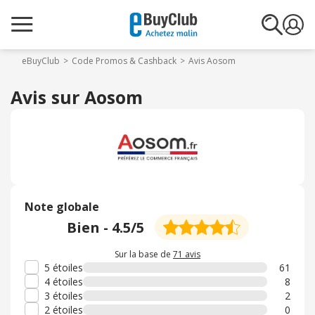
eBuyClub
Code Promos & Cashback
Avis Aosom
Avis sur Aosom
Note globale
Bien
-
4.5
/5
Sur la base de
71 avis
5 étoiles
61
4 étoiles
8
3 étoiles
2
2 étoiles
0