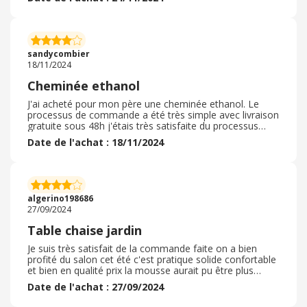
très courtois, franchement pour une première
commande, je suis entièrement satisfaite, de plus vous
y trouverez de tout pour la maison, des articles
d'ameublement en passant par la décoration et bien
d'autres choses encore, il y a régulièrement des promos
sandycombier
et également des codes de réductions à ajouter à votre
18/11/2024
panier pour bénéficier d'un prix encore plus avantageux
Cheminée ethanol
J'ai acheté pour mon père une cheminée ethanol. Le
processus de commande a été très simple avec livraison
gratuite sous 48h j'étais très satisfaite du processus
d'achat. La cheminée était parfaitement emballée et le
Date de l'achat : 18/11/2024
montage extrêmement simple et accessible à n'importe
qui. J'ai acheté en plus une petite pompe pour remplir le
réservoir d'ethanol sinon c'est pas simple sans renverser
à côté. La cheminée permet de gagner 2 degrés en 3h
ça permet d'avoir une petite source de chaleur d'appoint
algerino198686
et donne une ambiance douce
27/09/2024
Table chaise jardin
Je suis très satisfait de la commande faite on a bien
profité du salon cet été c'est pratique solide confortable
et bien en qualité prix la mousse aurait pu être plus
epaisse et moelleuse mais je recommande quand
Date de l'achat : 27/09/2024
meme attention a ne pas mettre des choses lourdes sur
la table car c'est de la vitre, on a mis une nappe