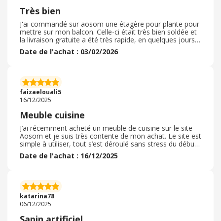
Très bien
J'ai commandé sur aosom une étagère pour plante pour
mettre sur mon balcon. Celle-ci était très bien soldée et
la livraison gratuite a été très rapide, en quelques jours
seulement. Le colis était bien emballé et la notice de
Date de l'achat : 03/02/2026
montage était claire. L'étagère semble de bonne qualité
et je n'ai pas eu de mauvaises surprises au montage, je
suis donc pleinement satisfaite de ce premier achat. Je
ne connaissais pas ce site avant, je n'hésiterai pas à
recommander de nouveau dessus si l'occasion se
faizaelouali5
présente.
16/12/2025
Meuble cuisine
J’ai récemment acheté un meuble de cuisine sur le site
Aosom et je suis très contente de mon achat. Le site est
simple à utiliser, tout s’est déroulé sans stress du début
à la fin. J’ai même pu profiter d’un code promo qui m’a
Date de l'achat : 16/12/2025
offert 12? % de réduction ainsi que la livraison express
gratuite, un vrai plus? ! J’ai aussi apprécié l’option de
paiement en plusieurs fois avec Alma, très pratique pour
gérer son budget. La livraison a été rapide et le meuble
est arrivé en parfait état, conforme à la description et
katarina78
facile à monter. Franchement, je recommande Aosom
06/12/2025
les yeux fermés pour leur sérieux et la qualité de leurs
produits.
Sapin artificiel