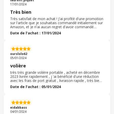
laurent.piquet
là au domicile. Je recommande+++
17/01/2024
Très bien
Très satisfait de mon achat ! J'ai profité d'une promotion
sur l'article que je souhaitais commandé initialement sur
Amazon, et je n'ai aucun regret d'avoir commandé
directement sur leur boutique. Expédition rapide, article
Date de l'achat : 17/01/2024
bien emballé et protégé, aucun soucis. Un conseil,
comparé les prix sur Aosom et sur leur boutique
Amazon, ils mettent souvent des promos d'un côté ou
de l'autre. Cela revient au même de commander sur
Amazon vu que c'est vendu et expédié par Aosom, donc
ourslolo62
autant acheter au moins cher ;)
05/01/2024
volière
très très grande volière portable , acheté en décembre
2023 livrée rapidement , j 'ai bénéficié d'une réduction
avec les frais de port gratuit , livraison rapide , très bien
emballée , conforme a la description , de très belle
Date de l'achat : 05/01/2024
qualité , c'est ma 3 -ème volières que j'achète . parfait
rien a dire ; très bon produit. prix très abordable , je
recommande cette grande volière , très pratique , cite
sérieux paiement sécurisé sur le site je recommande
belle volière spacieuse les oiseaux ont assez d'espace
eidabbass
pour perruche ou autre
04/01/2024