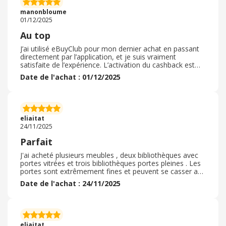
manonbloume
01/12/2025
Au top
J’ai utilisé eBuyClub pour mon dernier achat en passant
directement par l’application, et je suis vraiment
satisfaite de l’expérience. L’activation du cashback est
simple et rapide, l’application me redirige
Date de l'achat : 01/12/2025
automatiquement vers le site marchand et je n’ai rien eu
à faire de plus. La réduction a bien été prise en compte
et mon cashback est apparu dans mon compte peu de
temps après. C’est très pratique pour économiser sur
des achats du quotidien sans changer ses habitudes.
eliaitat
L’interface est claire, les marchands nombreux et les
24/11/2025
offres régulièrement mises à jour. Je recommande
vraiment eBuyClub pour faire des économies facilement
Parfait
et de manière fiable à chaque commande.
J'ai acheté plusieurs meubles , deux bibliothèques avec
portes vitrées et trois bibliothèques portes pleines . Les
portes sont extrêmement fines et peuvent se casser au
moindre petit choc . cependant , la qualité des meubles
Date de l'achat : 24/11/2025
correspond au prix peu élevé . J'ai effectué mes
commandes une par une afin de pouvoir bénéficier pour
chacun des meubles d'une offre promotionnelle . Le
service client a pris le soin de me contacter pour
s'assurer qu'il ne s'agissait pas d'une erreur, ce que j'ai
eliaitat