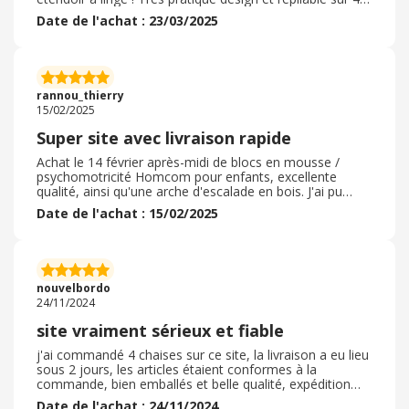
roues pliable mais il se rznge partout il va à l'extérieur
Date de l'achat : 23/03/2025
comme à l'intérieur. Bonne qualité des barres 4 niveaux
pliable de chaque côté des ailes. Le linge sèche du coup
très rapidement et facile à accrocher je n'ai pas besoin
de le mettre au sèche-linge. Livraison la livraison est très
rapide et le montage est facile il faut juste être à deux
rannou_thierry
personnes
15/02/2025
Super site avec livraison rapide
Achat le 14 février après-midi de blocs en mousse /
psychomotricité Homcom pour enfants, excellente
qualité, ainsi qu'une arche d'escalade en bois. J'ai pu
bénéficier d'un code promo en prime, ce qui fait que le
Date de l'achat : 15/02/2025
site était le plus intéressant par rapport aux autres.
Navigation facile sur le site, avec un choix très large
d'articles. Livraison contre signature en moins de 24h le
15 février ( je ne m'attendais pas à une livraison si
rapide, annoncée 48h plus tard! ) . Emballage soigné. Je
nouvelbordo
recommande vraiment!
24/11/2024
site vraiment sérieux et fiable
j'ai commandé 4 chaises sur ce site, la livraison a eu lieu
sous 2 jours, les articles étaient conformes à la
commande, bien emballés et belle qualité, expédition
depuis un entrepôt en France, service client réactif et
Date de l'achat : 24/11/2024