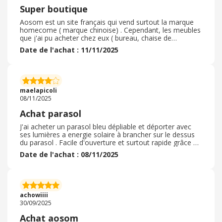
encore plus attractifs. Le processus de commande est
Super boutique
simple et intuitif, et le paiement se fait de manière
sécurisée, ce qui est rassurant. La livraison s’est
Aosom est un site français qui vend surtout la marque
déroulée sans le moindre souci : le colis est arrivé
homecome ( marque chinoise) . Cependant, les meubles
rapidement, bien emballé et en parfait état. Je
que j'ai pu acheter chez eux ( bureau, chaise de
recommande.
bureau...) ont un rapport qualité prix imbattable !
Date de l'achat : 11/11/2025
J'apprécie énormément la livraison ultra rapide ! ! Votre
meuble est expédié le lendemain, la livraison est à
domicile et tout cela est compris dans le prix ! Vraiment,
quand j'ai besoin d'un meuble, je n'achète pas
systématiquement chez mais je vérifie au moins s'ils ont
maelapicoli
ce que je cherche en stock car je n'ai jamais été decue.
08/11/2025
Achat parasol
J'ai acheter un parasol bleu dépliable et déporter avec
ses lumières a energie solaire à brancher sur le dessus
du parasol . Facile d'ouverture et surtout rapide grâce a
sa manivelle. Livraison très rapide. Arrivé bien emballer .
Date de l'achat : 08/11/2025
Description qui correspond bien a l'article livré. Très
bonne qualité . Il était en promotion donc très bon
rapport qualité / prix . Il faut juste le replier quand il y a
du vent . Malgré les fortes températures la couleur ne
bouge pas au soleil . La toile et déperlantes en cas de
achowiiii
pluie .
30/09/2025
Achat aosom