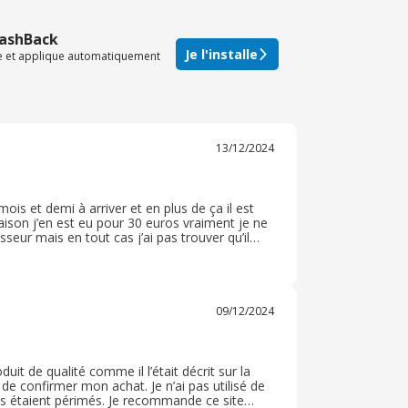
CashBack
Je l'installe
te et applique automatiquement
13/12/2024
is et demi à arriver et en plus de ça il est
vraison j’en est eu pour 30 euros vraiment je ne
seur mais en tout cas j’ai pas trouver qu’il
ait mon colis c’était la seule et dernière
09/12/2024
it de qualité comme il l’était décrit sur la
de confirmer mon achat. Je n’ai pas utilisé de
ils étaient périmés. Je recommande ce site