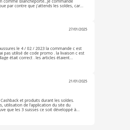
ison comme Blancheporte...Je commande
oue par contre que j'attends les soldes, car
 En bref, 3 suisses est un très bon site, on
e si besoin.
27/01/2025
aussures le 4 / 02 / 2023 la commande c est
 pas utilisé de code promo . la livaison c est
ge était correct . les articles étaient
tourner des articles qui ne me convenait pas le
21/01/2025
Cashback et produits durant les soldes.
tilisation de l’application du site du
uve que les 3 suisses ce soit développé à
es. Envoie dans des délais prises de commande