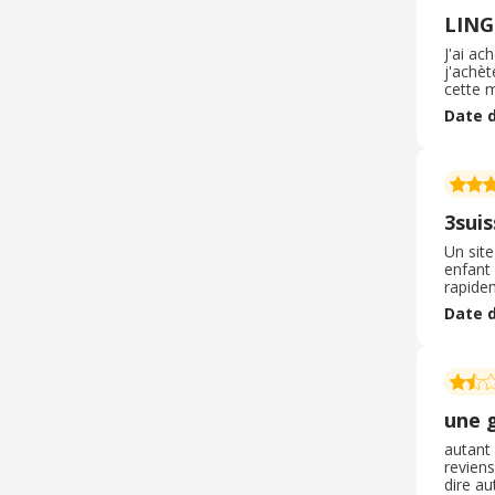
chaque
LING
passée 
réalis
J'ai ac
ligne !
j'achèt
cette m
trouver
Date d
été rap
3suis
Un sit
enfant 
rapide
réguliè
Date d
Je vou
une 
autant 
reviens
dire au