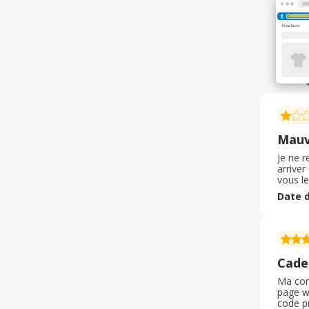
Mauv
Je ne r
arriver
vous le
bougeai
Date d
comm
Cade
Ma comm
page we
code pr