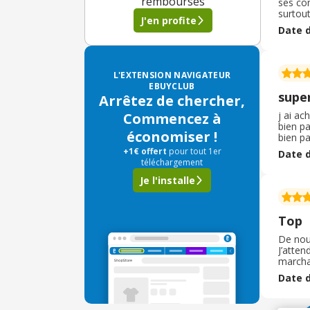
remboursés
ses co
surtout
J'en profite
ceux-c
Date d
peut é
L'EXTENSION NAVIGATEUR
EBUYCLUB
super
Arrêtez de chercher,
j ai a
Commencez à
bien pa
économiser !
bien pa
comform
+1€ offert
pour tout 1er
Date d
retour 
téléchargement
Je l'installe
Top
De nou
J’atten
marchan
pouvoi
Date d
très ra