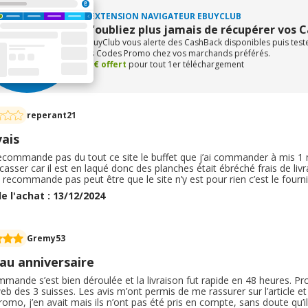
L'EXTENSION NAVIGATEUR EBUYCLUB
N'oubliez plus jamais de récupérer vos 
eBuyClub vous alerte des CashBack disponibles puis tes
les Codes Promo chez vos marchands préférés.
+1€ offert
pour tout 1er téléchargement
reperant21
ais
ecommande pas du tout ce site le buffet que j’ai commander à mis 1 mo
 casser car il est en laqué donc des planches était ébréché frais de li
 recommande pas peut être que le site n’y est pour rien c’est le fournis
t les choses j’ai appeler pratiquement tout les jours pour voir où en ét
e l'achat : 13/12/2024
ande
Gremy53
au anniversaire
ande s’est bien déroulée et la livraison fut rapide en 48 heures. Produ
b des 3 suisses. Les avis m’ont permis de me rassurer sur l’article et 
omo, j’en avait mais ils n’ont pas été pris en compte, sans doute qu’