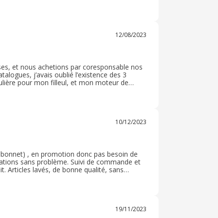
fallu que je redonne toutes les preuves de
qui ne soit pas bien tracé, allez, je veux bien
es 15 qu'ils ont mis pour daigner me rembourser?
yant 1. 9€ à chaque fois et meme pas la
 juste un retour possible, annulation de
12/08/2023
i on veux une autre taille... bref, y a bien
sses, et nous achetions par coresponsable nos
talogues, j’avais oublié l’existence des 3
ulière pour mon filleul, et mon moteur de
 cher qu’ailleurs et livré extrêmement
10/12/2023
and bonnet) , en promotion donc pas besoin de
rations sans problème. Suivi de commande et
it. Articles lavés, de bonne qualité, sans
main. Je recommande volontiers ce marchand pour
19/11/2023