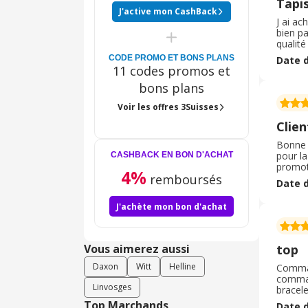
Tapis
J'active mon CashBack
J ai ac
bien pa
qualité
un pou
CODE PROMO ET BONS PLANS
Date d
rien!
11 codes promos et
bons plans
Voir les offres 3Suisses
Clie
Bonne e
pour la
CASHBACK EN BON D'ACHAT
promoti
4%
remboursés
produit
Date d
recomm
J'achète mon bon d'achat
Vous aimerez aussi
top
Daxon
Witt
Helline
Comman
command
Linvosges
bracele
colis e
Top Marchands
Date d