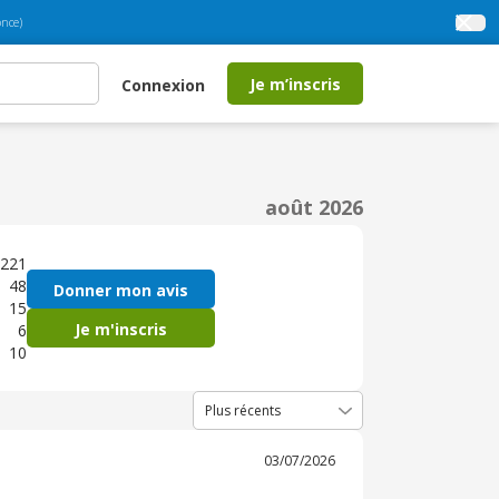
nce)
Je m’inscris
Connexion
août 2026
221
48
Donner mon avis
15
Je m'inscris
6
10
03/07/2026