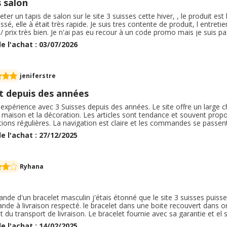
 salon
heter un tapis de salon sur le site 3 suisses cette hiver, , le produit es
ssé, elle à était très rapide. Je suis tres contente de produit, l entretien
 / prix très bien. Je n'ai pas eu recour à un code promo mais je suis p
rcentage sur ma commande, je devais récupérer le pourcentage entr
e l'achat : 03/07/2026
jeniferstre
nt depuis des années
xpérience avec 3 Suisses depuis des années. Le site offre un large c
 maison et la décoration. Les articles sont tendance et souvent propo
ons régulières. La navigation est claire et les commandes se passent 
s conformes aux descriptions. Le service client est disponible et réact
e l'achat : 27/12/2025
ande sans problème.
Ryhana
de d'un bracelet masculin j'étais étonné que le site 3 suisses puiss
e à livraison respecté. le bracelet dans une boite recouvert dans on 
t du transport de livraison. Le bracelet fournie avec sa garantie et el 
st ok. La possibilité de cumulé offre solde et cashbak c'est génial de f
e l'achat : 14/02/2025