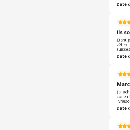
mois p
Date d
dépot d
cela ar
? Ils a
possibi
comman
plus si
Ils s
Étant 
vêtemen
suisse
recherc
Date d
rapidem
Marc
J’ai ac
code r
livrais
surpris
Date d
son sér