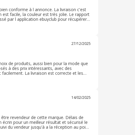
t bien conforme à l annonce. La livraison c'est
 est facile, la couleur est très jolie. Le rapport
assé par l application ebuyclub pour récupérer
e Avril / mai mais malheureusement toujours
27/12/2025
hoix de produits, aussi bien pour la mode que
sés à des prix intéressants, avec des
facilement. La livraison est correcte et les
if en cas de souci. Une enseigne fiable que je
14/02/2025
e être revendeur de cette marque. Délais de
écrin pour un meilleur résultat et sécurisé le
suivi du vendeur jusqu'à a la réception au point
aire des économise en sa faisant plaisir à