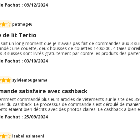
 simplicité, dans les descriptions des articles. Le SAV est professionne
e l'achat : 09/12/2024
e.
patmag46
 de lit Tertio
isait un long moment que je n'avais pas fait de commandes aux 3 suiss
dé : une couette, deux housses de couettes 140x200, 4 taies d'oreill
s 3 suisses sont livrés gratuitement par contre les produits des parten
ue : 9. 99 euros. Cela comme si j'avais fait deux commandes à 4, 99 eu
e l'achat : 03/10/2024
ts reçus sont conformes.
sylviemougamma
ande satisfaire avec cashback
écemment commandé plusieurs articles de vêtements sur le site des 3S
ier du cashback. Le processus de commande s'est déroulé de manière flui
ts étaient bien décrits avec des photos claires. Le cashback a bien ét
e, ce qui est un vrai plus. Concernant la livraison, celle-ci était ann
e l'achat : 25/09/2024
is en 6 jours, dans les délais prévus. L'emballage était correct, chaq
 conformes à la description en ligne et correspondaient parfaitement
 En plus de la simplicité de la commande, j'ai pu faire de belles écono
et achat, j'ai récupéré un pourcentage intéressant sur le montant to
isabellesimeoni
t encore plus satisfaisante. C'est un excellent moyen d'acheter des v