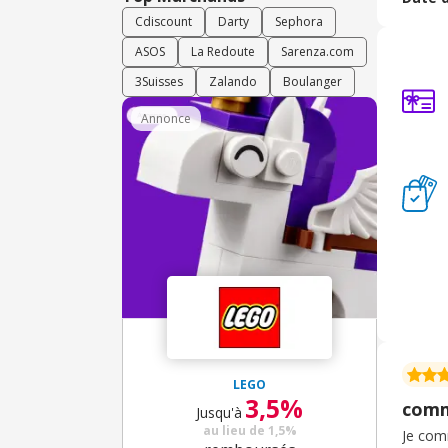
moindr
Cdiscount
Darty
Sephora
ASOS
La Redoute
Sarenza.com
3Suisses
Zalando
Boulanger
Annonce
LEGO
3,5%
comm
Jusqu'à
au lieu de
1,5%
Je comm