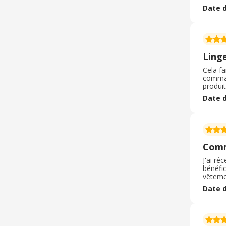
pour sa
Date d
répons
Linge
Cela fa
comman
produit
classiq
Date d
produi
Comm
J'ai r
bénéfic
vêtemen
command
Date d
mon col
étaient
taille.
Pour c
d'acha