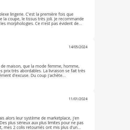
Club a été très positive. La commande s'est
 la qualité des vêtements. Les économies
ommande fortement à tous les acheteurs en
exe lingerie. C'est la première fois que
e la coupe, le tissus très joli. Je recommande
s les morphologies. Ce n'est pas évident de
 Je suis contente de mon achat et la livraison a
14/05/2024
linge de maison, que la mode femme, homme,
rix très abordables. La livraison se fait très
ément d'excuse. Du coup j'achète
s et surtout idéal pour les linges de la maison.
11/01/2024
mais alors leur système de marketplace, j'en
Des plus sérieux aux plus limites pour ne pas
ent, mes 2 colis retournés ont mis plus d'un