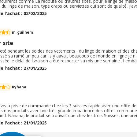
ncurrents comme La redoute ou d'autres sites, pour le linge de ma
 du linge de maison, type draps ou serviettes qui sont de qualité, j'av
i ont beaucoup augmentés, comme beaucoup de choses me direz-vous !
e l'achat : 02/02/2025
galement avoir une personne au téléphone pour finaliser sa command
m_guilhem
 site
cheté pendant les soldes des vetements , du linge de maison et des ch
ssé sa ramé un peu car ils y aavait beaucoup de monde en ligne je n ai
ssée le delai de livraison a été respecter sa mis une semaine . l emballa
e à la description ainsi que la qualité étais au rendez- vous . j ai re
e l'achat : 27/01/2025
a était gratuit
Ryhana
veau prise de commande chez les 3 suisses rapide avec une offre de 
ds nos produits avec une très grande impatience des offres communes, u
d. Nanaha, le produit se trouvait que chez les trois Suisses, une pre
r garder une clientèle sur des produits de marque de grandes marqu
e l'achat : 21/01/2025
pide. J’ai très hâte de recevoir mon produit.