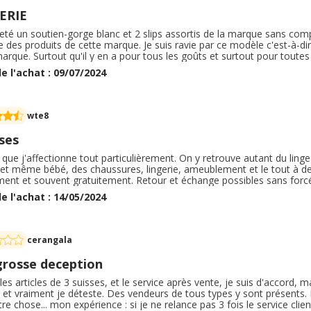
 commande. Globalement, mon expérience avec les 3Suisses via Ebuy 
ERIE
sans souci, la livraison a respecté les délais, et j'ai été satisfait de
ées grâce au cashback sont un avantage non négligeable, que je rec
heté un soutien-gorge blanc et 2 slips assortis de la marque sans compl
e des produits de cette marque. Je suis ravie par ce modèle c'est-à-dir
arque. Surtout qu'il y en a pour tous les goûts et surtout pour toute
 de la lingerie de maintien pour les fortes poitrines qui soit élégante.
e l'achat : 09/07/2024
ide
wte8
ses
e que j'affectionne tout particulièrement. On y retrouve autant du 
et même bébé, des chaussures, lingerie, ameublement et le tout à des p
ment et souvent gratuitement. Retour et échange possibles sans forc
rement sur les 3 Suisses. C'est un site que je connais depuis longtemp
e l'achat : 14/05/2024
s recommande vivement ce site !
cerangala
grosse deception
les articles de 3 suisses, et le service après vente, je suis d'accord, 
 et vraiment je déteste. Des vendeurs de tous types y sont présents. 
tre chose... mon expérience : si je ne relance pas 3 fois le service cli