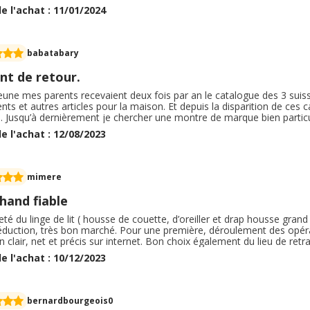
our etre tracés et mentionnés comme réceptionnés, et encore il aura 
e l'achat : 11/01/2024
e colis et numéro d'envois pour qu'ils fassent les recherches... 1 colis 
rive... mais 2 coup sur coup... ce n'est plus un hasard... et que dire d
uront fait tirer au maximum... et bien évidemment retour des colis pa
lité d'échanger le produit contre le même dans une autre taille... Non,
babatabary
de, remboursement et obligation de repasser une nouvelle commande s
mple et moins onéreux...
ont de retour.
jeune mes parents recevaient deux fois par an le catalogue des 3 sui
ts et autres articles pour la maison. Et depuis la disparition de ces ca
s. Jusqu’à dernièrement je chercher une montre de marque bien partic
he m’a proposé le site des 3 suisses. La montre était beaucoup moins
e l'achat : 12/08/2023
ent, et avec le cashback j’ai fait de réelles économies.
mimere
hand fiable
heté du linge de lit ( housse de couette, d’oreiller et drap housse gr
éduction, très bon marché. Pour une première, déroulement des opé
on clair, net et précis sur internet. Bon choix également du lieu de retra
e pour les couleurs et les tailles, ils seront ‘mis en service’ dès de
e l'achat : 10/12/2023
ieux et sa qualité.
bernardbourgeois0