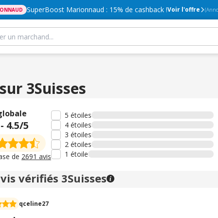
SuperBoost Marionnaud : 15% de cashback !
Voir l'offre
IONNAUD
(Anno
 sur 3Suisses
globale
5 étoiles
-
4.5
/5
4 étoiles
3 étoiles
2 étoiles
1 étoile
base de
2691 avis
vis vérifiés 3Suisses
qceline27