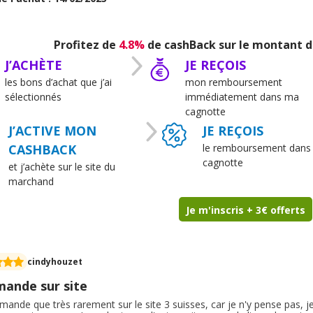
e cout.
Profitez de
4.8%
de cashBack sur le montant d
J’ACHÈTE
JE REÇOIS
les bons d’achat que j’ai
mon remboursement
sélectionnés
immédiatement dans ma
cagnotte
J’ACTIVE MON
JE REÇOIS
CASHBACK
le remboursement dans
cagnotte
et j’achète sur le site du
marchand
Je m'inscris + 3€ offerts
cindyhouzet
ande sur site
ande que très rarement sur le site 3 suisses, car je n'y pense pas, je 