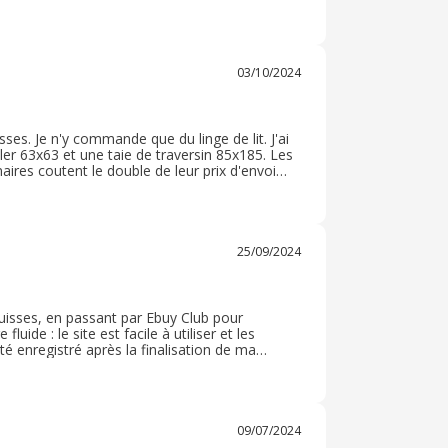
l, suite à une question, j’ai pu obtenir une
03/10/2024
es. Je n'y commande que du linge de lit. J'ai
er 63x63 et une taie de traversin 85x185. Les
aires coutent le double de leur prix d'envoi
ros ! Je ne trouve pas cela très cool. Ls
25/09/2024
uisses, en passant par Ebuy Club pour
de : le site est facile à utiliser et les
é enregistré après la finalisation de ma
oncée en 5 à 7 jours ouvrables, et j'ai reçu
ue article étant bien protégé. Les vêtements
 à mes attentes en termes de qualité et de
mies grâce au cashback offert par Ebuy Club.
tal de ma commande, ce qui rend l'expérience
09/07/2024
êtements tout en économisant de l'argent à