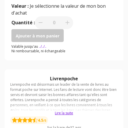
Valeur :
Je sélectionne la valeur de mon bon
d'achat
Quantité :
0
Ajouter à mon panier
Valable jusqu'au
../../..
Ni remboursable, ni échangeable
Livrenpoche
Lire la suite
4.5
/5
Sur la base de
37
avis