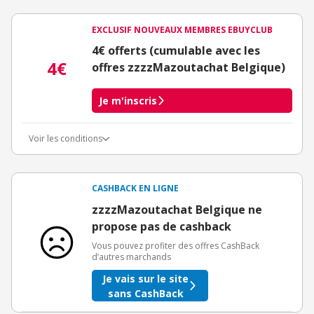
EXCLUSIF NOUVEAUX MEMBRES EBUYCLUB
4€ offerts (cumulable avec les
4€
offres zzzzMazoutachat Belgique)
Je m'inscris
Voir les conditions
Conditions d'obtention du bonus
3€ de bienvenue crédités immédiatement + 1€ supplémentaire
crédité après le téléchargement de l'alerte Bons Plans.
CASHBACK EN LIGNE
Offre réservée à une toute première inscription chez eBuyClub.
zzzzMazoutachat Belgique ne
propose pas de cashback
Vous pouvez profiter des offres CashBack
d’autres marchands
Je vais sur le site
sans CashBack