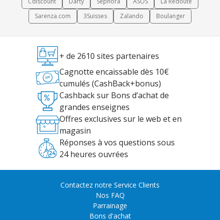
Cdiscount
Darty
Sephora
ASOS
La Redoute
Sarenza.com
3Suisses
Zalando
Boulanger
+ de 2610 sites partenaires
Cagnotte encaissable dès 10€
cumulés (CashBack+bonus)
Cashback sur Bons d’achat de
grandes enseignes
Offres exclusives sur le web et en
magasin
Réponses à vos questions sous
24 heures ouvrées
Contactez notre Service Clients
Nos FAQ
Parrainage
Bons d'achat