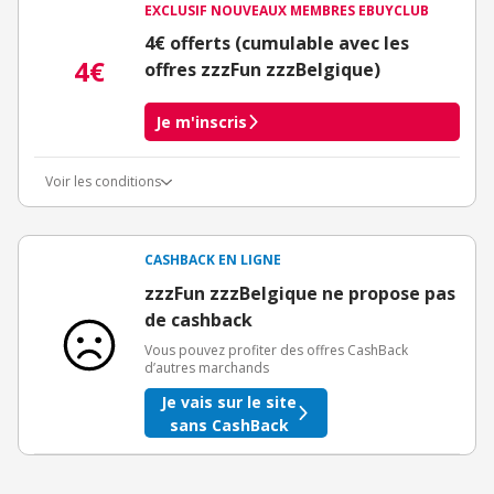
EXCLUSIF NOUVEAUX MEMBRES EBUYCLUB
4€ offerts (cumulable avec les
4€
offres zzzFun zzzBelgique)
Je m'inscris
Voir les conditions
Conditions d'obtention du bonus
3€ de bienvenue crédités immédiatement + 1€ supplémentaire
crédité après le téléchargement de l'alerte Bons Plans.
CASHBACK EN LIGNE
Offre réservée à une toute première inscription chez eBuyClub.
zzzFun zzzBelgique ne propose pas
de cashback
Vous pouvez profiter des offres CashBack
d’autres marchands
Je vais sur le site
sans CashBack