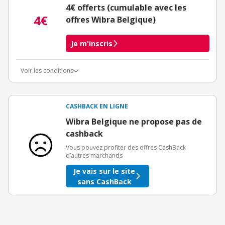
4€ offerts (cumulable avec les
4€
offres Wibra Belgique)
Je m'inscris
Voir les conditions
Conditions d'obtention du bonus
3€ de bienvenue crédités immédiatement + 1€ supplémentaire
crédité après le téléchargement de l'alerte Bons Plans.
CASHBACK EN LIGNE
Offre réservée à une toute première inscription chez eBuyClub.
Wibra Belgique ne propose pas de
cashback
Vous pouvez profiter des offres CashBack
d’autres marchands
Je vais sur le site
sans CashBack