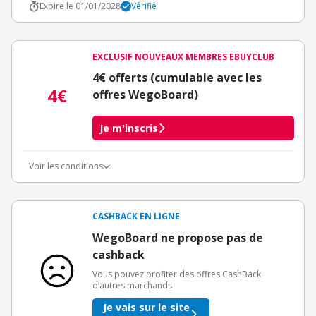
Expire le 01/01/2028
Vérifié
EXCLUSIF NOUVEAUX MEMBRES EBUYCLUB
4€ offerts (cumulable avec les
4€
offres WegoBoard)
Je m'inscris
Voir les conditions
Conditions d'obtention du bonus
3€ de bienvenue crédités immédiatement + 1€ supplémentaire
crédité après le téléchargement de l'alerte Bons Plans.
CASHBACK EN LIGNE
Offre réservée à une toute première inscription chez eBuyClub.
WegoBoard ne propose pas de
cashback
Vous pouvez profiter des offres CashBack
d’autres marchands
Je vais sur le site