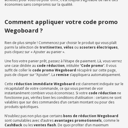
économies sans compromis sur la qualité.
Comment appliquer votre code promo
Wegoboard ?
Rien de plus simple ! Commencez par choisir le produit qui vous plaît
parmi la sélection de
trottinettes
,
vélos
ou
scooters électriques
,
puis cliquez sur « Ajouter au panier ».
Une fois votre panier prêt, passez à l’étape de paiement. Là, vous verrez
une case dédiée au
code réduction
, intitulée “
Code promo
”. Il vous
suffit de coller le
code promo Wegoboard
récupéré sur cette page,
puis de cliquer sur “Ajouter”. La
remise
s’appliquera automatiquement.
Cette
réduction immédiate Wegoboard
est clairement indiquée sur le
récapitulatif de votre commande, ce qui vous permet de voir
instantanément combien vous économisez. Si votre
code réduction
ne
fonctionne pas, vérifiez bien les conditions d’utilisation : certains ne sont
valables que sur des commandes d’un certain montant ou pour des
produits spécifiques.
N’oubliez pas non plus que certains
bons de réduction Wegoboard
sont cumulables avec d’autres
avantages promotionnels
, comme le
CashBack
ou les
ventes flash
. De quoi profiter d’un maximum