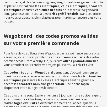
performants, et des finitions soignées, Wegoboard vous garantit sécurité
et plaisir. Les
trottinettes électriques
,
vélos électriques
,
scooters
électriques
et autres
véhicules urbains
de la marque Wegoboard
sont garantis 2 ans, le tout à des
tarifs préférentiels
. Dans cet article,
nous vous proposons plein d’astuces pour maximiser encore plus votre
budget.
Wegoboard : des codes promos valides
sur votre première commande
Pour faire de vos débuts chez Wegoboard une expérience encore plus
agréable, vous pouvez profiter de
codes promo exclusifs
dès votre
premier achat. Grâce à eBuyClub, plusieurs
offres promotionnelles
vous attendent pour rendre vos trajets plus verts… à
prix réduits
.
Ces
codes réduction Wegoboard
permettent d’obtenir une remise
immédiate sur une large sélection de produits comme les
trottinettes
électriques
puissantes, les
vélos électriques
haut de gamme ou
encore les
scooters nouvelle génération
. Une bonne façon
d’optimiser votre budget dès le départ.
Ces
bons plans
sont régulièrement mis à jour par notre équipe, expert
en
coupons de réduction
, ce qui vous permet de bénéficier
d’
avantages exclusifs
à différents moments de l’année. Que vous
achetiez pour vous ou pour offrir, c’est toujours agréable de faire des