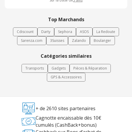
Sur la base de
5
avis
Top Marchands
Cdiscount
Darty
Sephora
ASOS
La Redoute
Sarenza.com
3Suisses
Zalando
Boulanger
Catégories similaires
Transports
Gadgets
Pièces & Réparation
GPS & Accessoires
+ de 2610 sites partenaires
Cagnotte encaissable dès 10€
cumulés (CashBack+bonus)