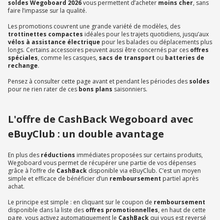
soldes Wegoboard 2026
vous permettent d’acheter
moins cher
, sans
faire l’impasse sur la qualité.
Les promotions couvrent une grande variété de modèles, des
trottinettes compactes
idéales pour les trajets quotidiens, jusqu’aux
vélos à assistance électrique
pour les balades ou déplacements plus
longs. Certains accessoires peuvent aussi être concernés par ces
offres
spéciales
, comme les casques,
sacs de transport
ou
batteries de
rechange
.
Pensez à consulter cette page avant et pendant les périodes des
soldes
pour ne rien rater de ces
bons plans
saisonniers.
L'offre de CashBack Wegoboard avec
eBuyClub : un double avantage
En plus des
réductions
immédiates proposées sur certains produits,
Wegoboard vous permet de récupérer une partie de vos dépenses
grâce à l’offre de
CashBack
disponible via eBuyClub. C’est un moyen
simple et efficace de bénéficier d’un
remboursement
partiel après
achat.
Le principe est simple : en cliquant sur le coupon de
remboursement
disponible dans la liste des
offres promotionnelles
, en haut de cette
page, vous activez automatiquement le
CashBack
qui vous est reversé