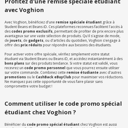
Profitez d'une remise spéciale étudiant
avec Voghion
Avec Voghion, bénéficiez d'une
remise spéciale étudiant
grâce à
Student Beans et Beans iD. Ces plateformes reconnues facilitent l'accès à
des
codes promo exclusifs
, permettant de profiter de prix encore plus
avantageux sur une vaste sélection de produits. Qu'il s'agisse de mode,
de
jouets
, de
gadgets
, ou d'articles du quotidien, Voghion s'engage à
offrir des
prix réduits
pour répondre aux besoins des étudiants.
Pour activer votre offre spéciale, vérifiez simplement votre statut
étudiant via Student Beans ou Beans iD, et accédez instantanément à des
bons plans
sur des produits tendance. Si votre statut est validé, vous
recevrez un
code promo personnel
que vous pourrez ensuite utiliser
sur votre commande. Combinez cette
remise étudiante
avec d'autres
promotions
ou le
CashBack eBuyClub
pour maximiser vos réductions.
Ne manquez pas cette opportunité de vous faire plaisir sans
compromettre votre budget !
Comment utiliser le code promo spécial
étudiant chez Voghion ?
Bénéficier du
code promo spécial étudiant
chez Voghion est aussi