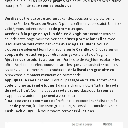
simple que d'utiliser un
code promo
ordinaire. Voici les étapes à suivre
pour profiter de cette
remise exclusive
:
Vérifiez votre statut étudiant :
Rendez-vous sur une plateforme
comme Student Beans ou Beans iD pour confirmer votre statut. Une fois
validé, vous obtiendrez un
code promo
unique.
Accédez à la page eBuyClub dédiée à Voghion :
Rendez-vous en
haut de cette page pour trouver des
offres promotionnelles
avec
lesquelles on peut combiner votre
avantage étudiant
. Vous y
trouverez également les informations sur le
CashBack
. Cliquez sur un
coupon de réduction
pour être redirigé vers le site de Voghion.
Ajoutez vos produits au panier :
Sur le site de Voghion, explorez les
offres Voghion et sélectionnez les articles que vous souhaitez acheter.
Assurez-vous de vérifier les conditions de la
livraison gratuite
en
respectant le montant minimum de commande.
Appliquez le code promo :
Lors du passage en caisse, entrez votre
code promo spécial étudiant
dans le champ intitulé “Entrer le
code
de réduction
”. Comme avec un
code promo
classique, la
remise
s'appliquera automatiquement à votre total.
Finalisez votre commande :
Profitez des économies réalisées grâce
au
code promo
, à la livraison gratuite, et, si possible, cumulez avec le
CashBack eBuyClub
pour maximiser vos
réductions
.