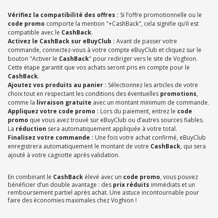
Vérifiez la compatibilité des offres :
Si l’offre promotionnelle ou le
code promo
comporte la mention "+CashBack", cela signifie qu’il est
compatible avec le
CashBack
.
Activez le CashBack sur eBuyClub :
Avant de passer votre
commande, connectez-vous à votre compte eBuyClub et cliquez sur le
bouton "Activer le
CashBack
" pour rediriger vers le site de Voghion.
Cette étape garantit que vos achats seront pris en compte pour le
CashBack
.
Ajoutez vos produits au panier :
Sélectionnez les articles de votre
choix tout en respectant les conditions des éventuelles
promotions
,
comme la
livraison gratuite
avec un montant minimum de commande.
Appliquez votre code promo :
Lors du paiement, entrez le
code
promo
que vous avez trouvé sur eBuyClub ou d’autres sources fiables.
La
réduction
sera automatiquement appliquée à votre total.
Finalisez votre commande :
Une fois votre achat confirmé, eBuyClub
enregistrera automatiquement le montant de votre
CashBack
, qui sera
ajouté à votre cagnotte après validation.
En combinant le
CashBack
élevé avec un
code promo
, vous pouvez
bénéficier d’un double avantage : des
prix réduits
immédiats et un
remboursement partiel après achat. Une astuce incontournable pour
faire des économies maximales chez Voghion !