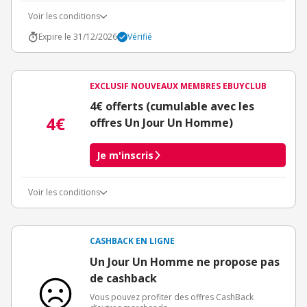
Voir les conditions
Expire le 31/12/2026
Vérifié
EXCLUSIF NOUVEAUX MEMBRES EBUYCLUB
4€ offerts (cumulable avec les
4€
offres Un Jour Un Homme)
Je m'inscris
Voir les conditions
Conditions d'obtention du bonus
3€ de bienvenue crédités immédiatement + 1€ supplémentaire
crédité après le téléchargement de l'alerte Bons Plans.
CASHBACK EN LIGNE
Offre réservée à une toute première inscription chez eBuyClub.
Un Jour Un Homme ne propose pas
de cashback
Vous pouvez profiter des offres CashBack