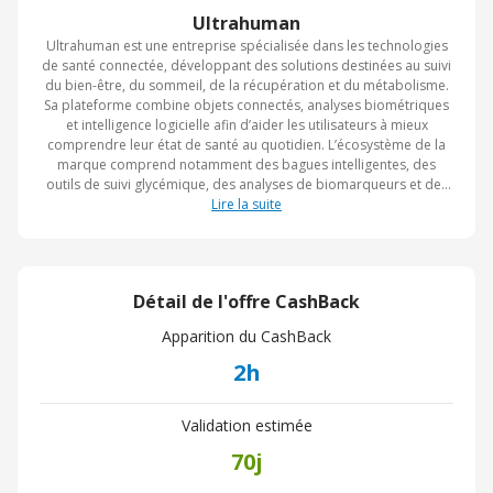
Ultrahuman
Ultrahuman est une entreprise spécialisée dans les technologies
de santé connectée, développant des solutions destinées au suivi
du bien-être, du sommeil, de la récupération et du métabolisme.
Sa plateforme combine objets connectés, analyses biométriques
et intelligence logicielle afin d’aider les utilisateurs à mieux
comprendre leur état de santé au quotidien. L’écosystème de la
marque comprend notamment des bagues intelligentes, des
outils de suivi glycémique, des analyses de biomarqueurs et des
dispositifs de surveillance de l’environnement domestique.
Lire la suite
Présente à l’international, Ultrahuman se positionne comme un
acteur de la santé préventive en s’appuyant sur l’exploitation de
données personnalisées et des indicateurs de performance
humaine.
Détail de l'offre CashBack
Apparition du CashBack
2h
Validation estimée
70j