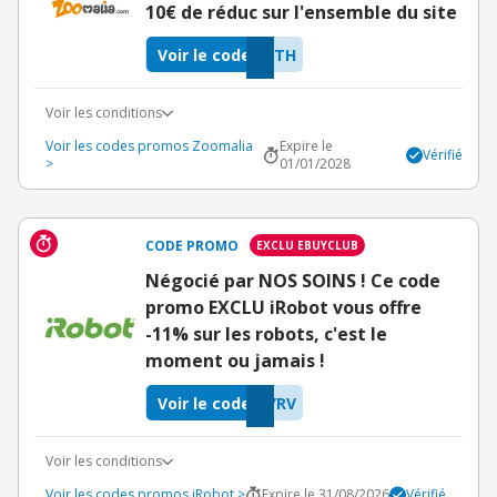
10€ de réduc sur l'ensemble du site
Voir le code
DTH
Voir les conditions
Voir les codes promos Zoomalia
Expire le
Vérifié
>
01/01/2028
CODE PROMO
EXCLU EBUYCLUB
Négocié par NOS SOINS ! Ce code
promo EXCLU iRobot vous offre
-11% sur les robots, c'est le
moment ou jamais !
Voir le code
YRV
Voir les conditions
Voir les codes promos iRobot >
Expire le 31/08/2026
Vérifié