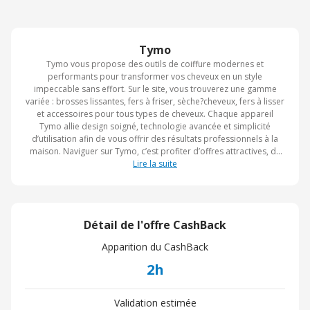
Tymo
Tymo vous propose des outils de coiffure modernes et
performants pour transformer vos cheveux en un style
impeccable sans effort. Sur le site, vous trouverez une gamme
variée : brosses lissantes, fers à friser, sèche?cheveux, fers à lisser
et accessoires pour tous types de cheveux. Chaque appareil
Tymo allie design soigné, technologie avancée et simplicité
d’utilisation afin de vous offrir des résultats professionnels à la
maison. Naviguer sur Tymo, c’est profiter d’offres attractives, de
promotions régulières et d’un accompagnement pensé pour vous
Lire la suite
aider à choisir le bon outil. Avec Tymo Beauty, styliser vos cheveux
devient rapide, facile et élégant pour un look soigné chaque jour.
Détail de l'offre CashBack
Apparition du CashBack
2h
Validation estimée