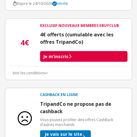
Expire le 24/10/2026
Vérifié
EXCLUSIF NOUVEAUX MEMBRES EBUYCLUB
4€ offerts (cumulable avec les
4€
offres TripandCo)
Je m'inscris
Voir les conditions
Conditions d'obtention du bonus
3€ de bienvenue crédités immédiatement + 1€ supplémentaire
crédité après le téléchargement de l'alerte Bons Plans.
CASHBACK EN LIGNE
Offre réservée à une toute première inscription chez eBuyClub.
TripandCo ne propose pas de
cashback
Vous pouvez profiter des offres CashBack
d’autres marchands
Je vais sur le site