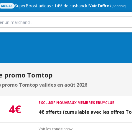
SuperBoost adidas : 14% de cashabck !
Voir l'offre
ADIDAS
(Annonce)
e promo Tomtop
 promo Tomtop valides en août 2026
EXCLUSIF NOUVEAUX MEMBRES EBUYCLUB
4€
4€ offerts (cumulable avec les offres 
Voir les conditions