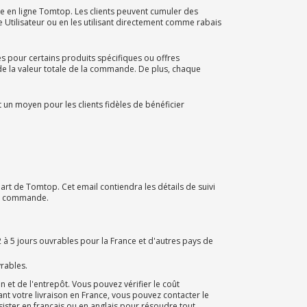
e en ligne Tomtop. Les clients peuvent cumuler des
Utilisateur ou en les utilisant directement comme rabais
sés pour certains produits spécifiques ou offres
e la valeur totale de la commande. De plus, chaque
est un moyen pour les clients fidèles de bénéficier
rt de Tomtop. Cet email contiendra les détails de suivi
otre commande.
 à 5 jours ouvrables pour la France et d'autres pays de
vrables.
 et de l'entrepôt. Vous pouvez vérifier le coût
t votre livraison en France, vous pouvez contacter le
sister en français ou en anglais pour résoudre tout