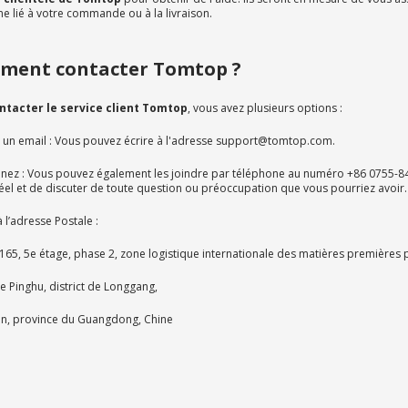
e lié à votre commande ou à la livraison.
ment contacter Tomtop ?
ntacter le service client Tomtop
, vous avez plusieurs options :
 un email : Vous pouvez écrire à l'adresse support@tomtop.com.
nez : Vous pouvez également les joindre par téléphone au numéro +86 0755-84
éel et de discuter de toute question ou préoccupation que vous pourriez avoir.
à l’adresse Postale :
65, 5e étage, phase 2, zone logistique internationale des matières premières p
ue Pinghu, district de Longgang,
n, province du Guangdong, Chine