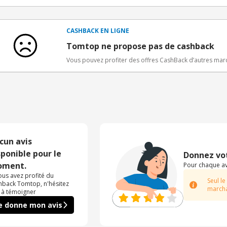
Conditions d'obtention du bonus
3€ de bienvenue crédités immédiatement + 1€ supplémen
Bons Plans.
CASHBACK EN LIGNE
Offre réservée à une toute première inscription chez e
Tomtop ne propose pas de cashback
Vous pouvez profiter des offres CashBack d’autres ma
cun avis
sponible pour le
Donnez vot
ment.
Pour chaque avi
vous avez profité du
Seul le
hback Tomtop, n'hésitez
marcha
 à témoigner
e donne mon avis