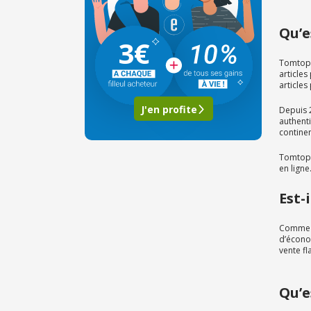
Qu’e
3€
Tomtop 
article
articles
J'en profite
Depuis 2
authent
continen
Tomtop 
en ligne
Est-
Comme la
d’économ
vente fl
Qu’e