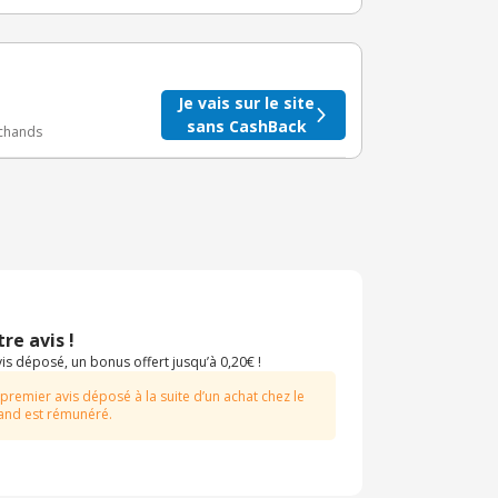
taire crédité après le téléchargement de l'alerte
BuyClub.
Je vais sur le site
sans CashBack
rchands
re avis !
s déposé, un bonus offert jusqu’à 0,20€ !
 premier avis déposé à la suite d’un achat chez le
nd est rémunéré.