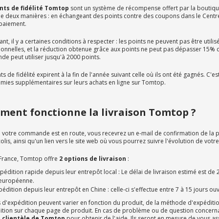
nts de fidélité Tomtop
sont un système de récompense offert par la boutiqu
de deux manières : en échangeant des points contre des coupons dans le Centre 
 paiement.
t, il y a certaines conditions à respecter : les points ne peuvent pas être utili
onnelles, et la réduction obtenue grâce aux points ne peut pas dépasser 15% d
e peut utiliser jusqu'à 2000 points.
ts de fidélité expirent à la fin de l'année suivant celle où ils ont été gagnés. C'
mies supplémentaires sur leurs achats en ligne sur Tomtop.
ent fonctionne la livraison Tomtop ?
 votre commande est en route, vous recevrez un e-mail de confirmation de la pa
olis, ainsi qu'un lien vers le site web où vous pourrez suivre l'évolution de v
 France, Tomtop offre
2 options de livraison
:
tion rapide depuis leur entrepôt local : Le délai de livraison estimé est de 2
 européenne.
tion depuis leur entrepôt en Chine : celle-ci s'effectue entre 7 à 15 jours ou
s d'expédition peuvent varier en fonction du produit, de la méthode d'expédition
ition sur chaque page de produit. En cas de problème ou de question concernan
e clientèle de Tomtop
pour obtenir de l'aide. Ils seront en mesure de vous as