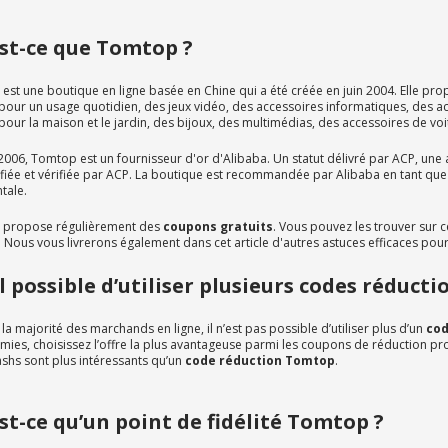
st-ce que Tomtop ?
est une boutique en ligne basée en Chine qui a été créée en juin 2004. Elle p
s pour un usage quotidien, des jeux vidéo, des accessoires informatiques, des 
 pour la maison et le jardin, des bijoux, des multimédias, des accessoires de voi
006, Tomtop est un fournisseur d'or d'Alibaba. Un statut délivré par ACP, une a
ifiée et vérifiée par ACP. La boutique est recommandée par Alibaba en tant qu
tale.
propose régulièrement des
coupons gratuits
. Vous pouvez les trouver sur 
. Nous vous livrerons également dans cet article d'autres astuces efficaces p
il possible d’utiliser plusieurs codes réduc
 majorité des marchands en ligne, il n’est pas possible d’utiliser plus d’un
cod
ies, choisissez l’offre la plus avantageuse parmi les coupons de réduction pro
ashs sont plus intéressants qu’un
code réduction Tomtop
.
st-ce qu’un point de fidélité Tomtop ?