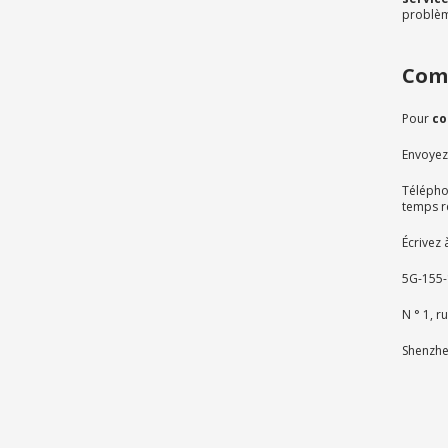
problèm
Com
Pour
co
Envoyez
Télépho
temps r
Écrivez 
5G-155-1
N ° 1, r
Shenzhe