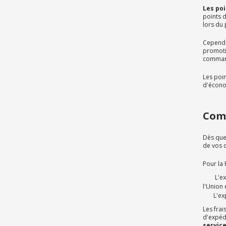
Les poi
points 
lors du
Cependan
promoti
command
Les poin
d'écono
Comm
Dès que
de vos c
Pour la
L'expédi
l'Union
L'expédi
Les frai
d'expéd
servic