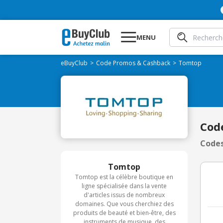
MENU
eBuyClub
Code Promos & Cashback
Tomtop
Cod
Codes
Tomtop
Tomtop est la célèbre boutique en
ligne spécialisée dans la vente
d'articles issus de nombreux
domaines. Que vous cherchiez des
produits de beauté et bien-être, des
instruments de musique, des