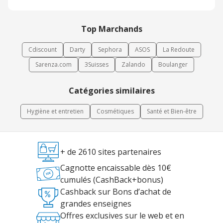
marque s’appuie sur un assortiment varié pour répondre aux
besoins quotidiens des consommateurs.
Top Marchands
Cdiscount
Darty
Sephora
ASOS
La Redoute
Sarenza.com
3Suisses
Zalando
Boulanger
Catégories similaires
Hygiène et entretien
Cosmétiques
Santé et Bien-être
+ de 2610 sites partenaires
Cagnotte encaissable dès 10€
cumulés (CashBack+bonus)
Cashback sur Bons d’achat de
grandes enseignes
Offres exclusives sur le web et en