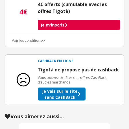
4€ offerts (cumulable avec les
4€
offres Tigotà)
Je m'inscris
Voir les conditions
Conditions d'obtention du bonus
3€ de bienvenue crédités immédiatement + 1€ supplémentaire
crédité après le téléchargement de l'alerte Bons Plans.
CASHBACK EN LIGNE
Offre réservée à une toute première inscription chez eBuyClub.
Tigotà ne propose pas de cashback
Vous pouvez profiter des offres CashBack
d’autres marchands
Je vais sur le site
sans CashBack
Vous aimerez aussi...