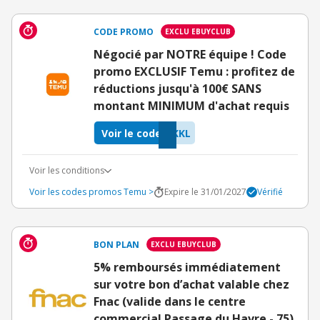
CODE PROMO
EXCLU EBUYCLUB
Négocié par NOTRE équipe ! Code
promo EXCLUSIF Temu : profitez de
réductions jusqu'à 100€ SANS
montant MINIMUM d'achat requis
Voir le code
KKL
Voir les conditions
Voir les codes promos Temu >
Expire le 31/01/2027
Vérifié
BON PLAN
EXCLU EBUYCLUB
5% remboursés immédiatement
sur votre bon d’achat valable chez
Fnac (valide dans le centre
commercial Passage du Havre - 75)