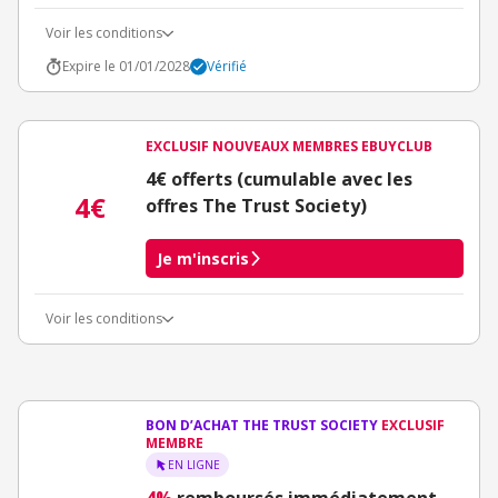
Voir les conditions
Expire le 01/01/2028
Vérifié
EXCLUSIF NOUVEAUX MEMBRES EBUYCLUB
4€ offerts (cumulable avec les
4€
offres The Trust Society)
Je m'inscris
Voir les conditions
Conditions d'obtention du bonus
3€ de bienvenue crédités immédiatement + 1€ supplémentaire
crédité après le téléchargement de l'alerte Bons Plans.
Offre réservée à une toute première inscription chez eBuyClub.
BON D’ACHAT THE TRUST SOCIETY
EXCLUSIF
MEMBRE
EN LIGNE