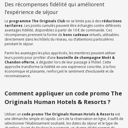
Des récompenses fidélité qui améliorent
l’expérience de séjour
Le
programme The Originals Club
ne se limite pas à des
réductions
tarifaires
. Les points cumulés peuvent être échangés contre différents
avantages fidélité, disponibles à partir de 10 € de commande. Ces
récompenses prennent la forme de
bons cadeaux
virtuels, utilisables
directement dans les hôtels du réseau, ou d’attentions particulières
pendant le séjour.
Parmi les avantages les plus appréciés, les membres peuvent utiliser
leurs points pour profiter d’une
bouteille de champagne Moët &
Chandon offerte
, à déguster lors de leur passage à l’hôtel. Cette
approche transforme la fidélité en une expérience concrète, à la fois
économique et plaisante, renforçant le sentiment d’exclusivité et de
reconnaissance.
Comment appliquer un code promo The
Originals Human Hotels & Resorts ?
Utiliser un
code promo The Originals Human Hotels & Resorts
est
une démarche simple et rapide. Lors de la réservation en ligne, il suffit de
sélectionner l’établissement souhaité, les dates du séjour et le type de
chambre. Avant de finaliser le paiement, un champ dédié permet de