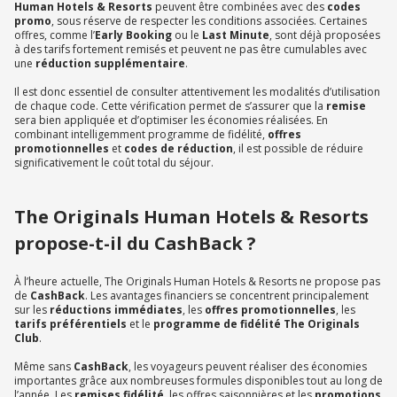
Human Hotels & Resorts
peuvent être combinées avec des
codes
promo
, sous réserve de respecter les conditions associées. Certaines
offres, comme l’
Early Booking
ou le
Last Minute
, sont déjà proposées
à des tarifs fortement remisés et peuvent ne pas être cumulables avec
une
réduction supplémentaire
.
Il est donc essentiel de consulter attentivement les modalités d’utilisation
de chaque code. Cette vérification permet de s’assurer que la
remise
sera bien appliquée et d’optimiser les économies réalisées. En
combinant intelligemment programme de fidélité,
offres
promotionnelles
et
codes de réduction
, il est possible de réduire
significativement le coût total du séjour.
The Originals Human Hotels & Resorts
propose-t-il du CashBack ?
À l’heure actuelle, The Originals Human Hotels & Resorts ne propose pas
de
CashBack
. Les avantages financiers se concentrent principalement
sur les
réductions immédiates
, les
offres promotionnelles
, les
tarifs préférentiels
et le
programme de fidélité The Originals
Club
.
Même sans
CashBack
, les voyageurs peuvent réaliser des économies
importantes grâce aux nombreuses formules disponibles tout au long de
l’année. Les
remises fidélité
, les offres saisonnières et les
promotions