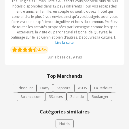
The Originals Human Hotels & Resorts vous propose plus de 600
hôtels disponibles dans 12 pays différents. Pour vos escapades
entre amis, en famille, en couple ou seul, trouvez l'hôtel qui
conviendra le plus à vos envies ainsi qu'à vos budgets pour vous
faire vivre une expérience singulière et hors du commun. Profitez
de toutes les activités proposées par l'enseigne comme les spas
extérieurs, la visite du parc naturel régional de Queyras, le
patinage sur le lac Genin et bien d'autres. Découvrez la culture, les
goûts de votre destination, forgez des souvenirs inoubliables et
Lire la suite
faites de belles rencontres en faisant confiance à The Originals
4.5
/5
Human Hotels & Resorts. Optez pour une chaîne hotelière unique
Sur la base de
39
avis
pendant vos prochaines vacances ou escapades et faites des
économies en choisissant The Originals Human Hotels & Resorts.
Top Marchands
Cdiscount
Darty
Sephora
ASOS
La Redoute
Sarenza.com
3Suisses
Zalando
Boulanger
Catégories similaires
Hotels