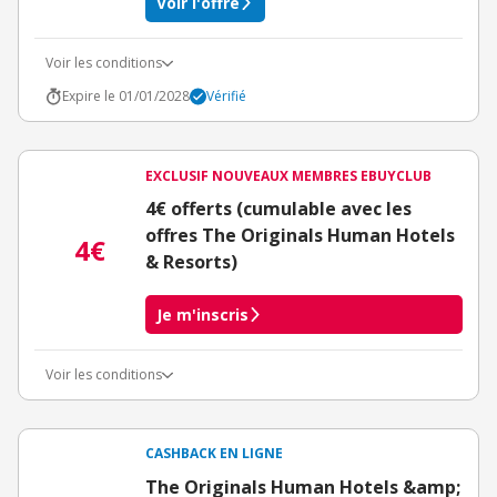
Voir l'offre
Voir les conditions
Expire le 01/01/2028
Vérifié
EXCLUSIF NOUVEAUX MEMBRES EBUYCLUB
4€ offerts (cumulable avec les
offres The Originals Human Hotels
4€
& Resorts)
Je m'inscris
Voir les conditions
Conditions d'obtention du bonus
3€ de bienvenue crédités immédiatement + 1€ supplémentaire
crédité après le téléchargement de l'alerte Bons Plans.
CASHBACK EN LIGNE
Offre réservée à une toute première inscription chez eBuyClub.
The Originals Human Hotels &amp;