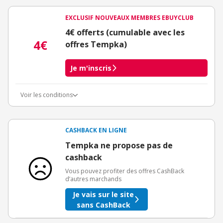
EXCLUSIF NOUVEAUX MEMBRES EBUYCLUB
4€ offerts (cumulable avec les
4€
offres Tempka)
Je m'inscris
Voir les conditions
Conditions d'obtention du bonus
3€ de bienvenue crédités immédiatement + 1€ supplémentaire
crédité après le téléchargement de l'alerte Bons Plans.
CASHBACK EN LIGNE
Offre réservée à une toute première inscription chez eBuyClub.
Tempka ne propose pas de
cashback
Vous pouvez profiter des offres CashBack
d’autres marchands
Je vais sur le site
sans CashBack