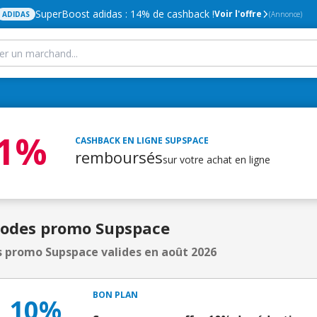
SuperBoost adidas : 14% de cashback !
Voir l'offre
ADIDAS
(Annonce)
,1%
CASHBACK EN LIGNE
SUPSPACE
remboursés
sur votre achat en ligne
Codes promo Supspace
 promo Supspace valides en août 2026
BON PLAN
10%