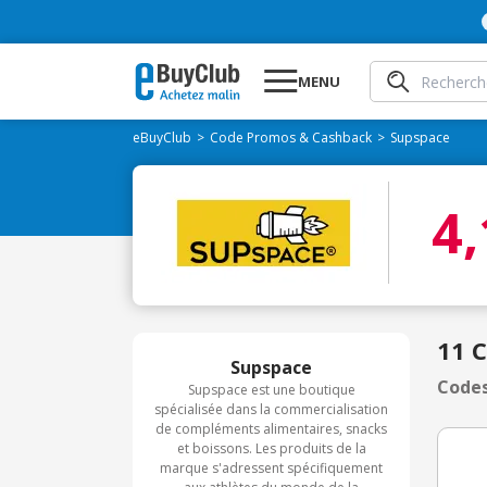
MENU
eBuyClub
Code Promos & Cashback
Supspace
4
11 
Supspace
Codes
Supspace est une boutique
spécialisée dans la commercialisation
de compléments alimentaires, snacks
et boissons. Les produits de la
marque s'adressent spécifiquement