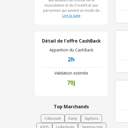
aux athlètes du monde de la
musculation et du CrossFit et aux
personnes qui suivent un mode de
vie sain et actif. Pour comprendre ce
Lire la suite
que Supspace a à offrir, visitez le site
Web de Supspace.
Détail de l'offre CashBack
Apparition du CashBack
2h
Validation estimée
70j
Top Marchands
Cdiscount
Darty
Sephora
ASOS
La Redoute
Sarenza.com