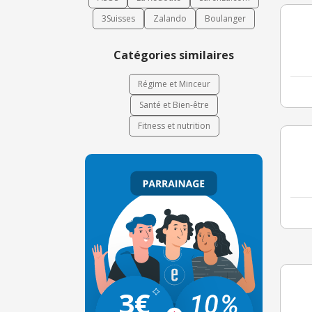
3Suisses
Zalando
Boulanger
Catégories similaires
Régime et Minceur
Santé et Bien-être
Fitness et nutrition
3€