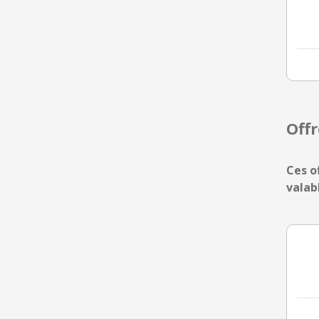
Off
Ces o
valab