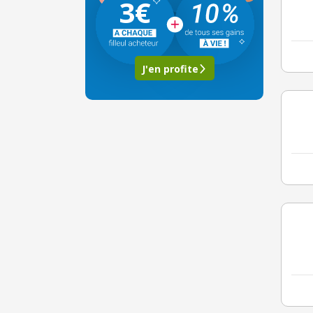
3€
J'en profite