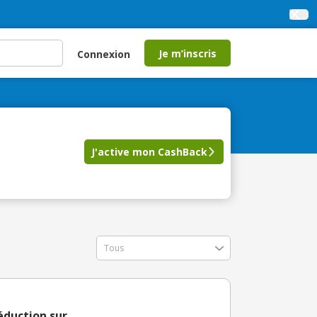
Je m’inscris
Connexion
J'active mon CashBack
éduction sur