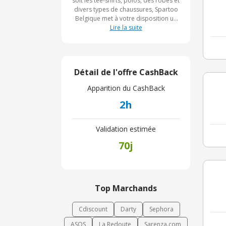
soit les tee-shirts, polos, des robes et
divers types de chaussures, Spartoo
Belgique met à votre disposition un
large choix de produits. Soyez à
Lire la suite
l'affut des nouvelles modes avec la
boutique Spartoo Belgique.
Détail de l'offre CashBack
Apparition du CashBack
2h
Validation estimée
70j
Top Marchands
Cdiscount
Darty
Sephora
ASOS
La Redoute
Sarenza.com