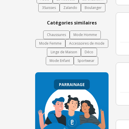
3Suisses
Zalando
Boulanger
Catégories similaires
Chaussures
Mode Homme
Mode Femme
Accessoires de mode
Linge de Maison
Déco
Mode Enfant
Sportwear