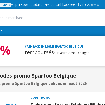
SuperBoost adidas : 14% de cashback !
Voir l'offre
ADIDAS
(Annonce)
ue
2%
CASHBACK EN LIGNE
SPARTOO BELGIQUE
remboursés
sur votre achat en ligne
Codes promo Spartoo Belgique
 promo Spartoo Belgique valides en août 2026
CODE PROMO
Code promo Spartoo Belgique : 5% de r