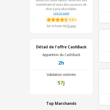
inédits en toute saison. Réservez dès
maintenant et vivez des vacances de
rêve à prix abordable.
Lire la suite
4.5
/5
Sur la base de
16
avis
Détail de l'offre CashBack
Apparition du CashBack
2h
Validation estimée
57j
Top Marchands