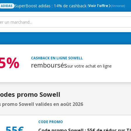
SuperBoost adidas : 14% de cashback !
Voir l'offre
ADIDAS
(Annonce)
,5%
CASHBACK EN LIGNE
SOWELL
remboursés
sur votre achat en ligne
Codes promo Sowell
 promo Sowell valides en août 2026
CODE PROMO
55€
Code promo Sowell : 55€ de réduc sur T