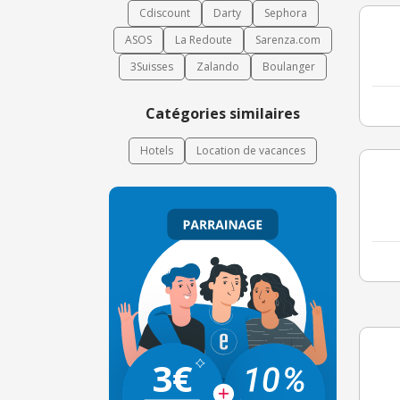
Cdiscount
Darty
Sephora
ASOS
La Redoute
Sarenza.com
3Suisses
Zalando
Boulanger
Catégories similaires
Hotels
Location de vacances
3€