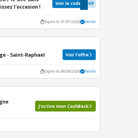
Voir le code
DOF
ssez l'occasion !
Expire le 01/01/2028
Vérifié
ge - Saint-Raphael
Voir l'offre
Expire le 08/08/2026
Vérifié
igne
J'active mon CashBack