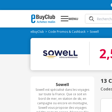
MENU
eBuyClub
Code Promos & Cashback
Sowell
2
13 
Sowell
Codes
Sowell est spécialisé dans les voyages
sur toute la France. Que ce soit en
bord de mer, en station de ski, en
campagne ou encore en montagne,
Sowell vous propose des voyages