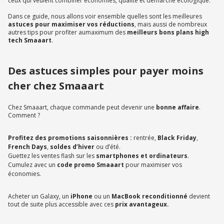
ceux qui veulent combiner économies, qualité et démarche écologique.
Dans ce guide, nous allons voir ensemble quelles sont les meilleures
astuces pour maximiser vos réductions
, mais aussi de nombreux
autres tips pour profiter aumaximum des
meilleurs bons plans high
tech Smaaart
.
Des astuces simples pour payer moins
cher chez Smaaart
Chez Smaaart, chaque commande peut devenir une
bonne affaire
.
Comment ?
Profitez des promotions saisonnières :
rentrée,
Black Friday
,
French Days
,
soldes d’hiver
ou d’été.
Guettez les ventes flash sur les
smartphones et ordinateurs
.
Cumulez avec un
code promo Smaaart
pour maximiser vos
économies.
Acheter un Galaxy, un
iPhone
ou un
MacBook reconditionné
devient
tout de suite plus accessible avec ces
prix avantageux.