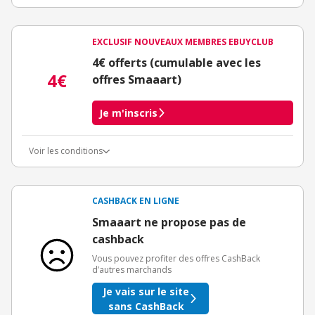
EXCLUSIF NOUVEAUX MEMBRES EBUYCLUB
4€ offerts (cumulable avec les
4€
offres Smaaart)
Je m'inscris
Voir les conditions
Conditions d'obtention du bonus
3€ de bienvenue crédités immédiatement + 1€ supplémentaire
crédité après le téléchargement de l'alerte Bons Plans.
CASHBACK EN LIGNE
Offre réservée à une toute première inscription chez eBuyClub.
Smaaart ne propose pas de
cashback
Vous pouvez profiter des offres CashBack
d’autres marchands
Je vais sur le site
sans CashBack