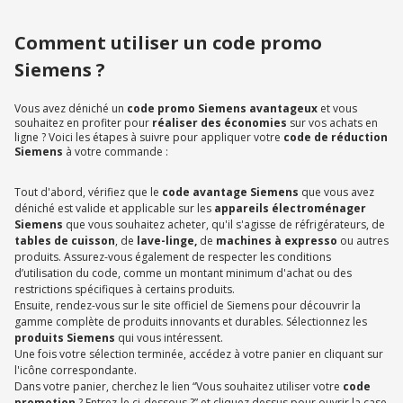
Comment utiliser un code promo
Siemens ?
Vous avez déniché un
code promo Siemens avantageux
et vous
souhaitez en profiter pour
réaliser des économies
sur vos achats en
ligne ? Voici les étapes à suivre pour appliquer votre
code de réduction
Siemens
à votre commande :
Tout d'abord, vérifiez que le
code avantage Siemens
que vous avez
déniché est valide et applicable sur les
appareils électroménager
Siemens
que vous souhaitez acheter, qu'il s'agisse de réfrigérateurs, de
tables de cuisson
, de
lave-linge,
de
machines à expresso
ou autres
produits. Assurez-vous également de respecter les conditions
d’utilisation du code, comme un montant minimum d'achat ou des
restrictions spécifiques à certains produits.
Ensuite, rendez-vous sur le site officiel de Siemens pour découvrir la
gamme complète de produits innovants et durables. Sélectionnez les
produits Siemens
qui vous intéressent.
Une fois votre sélection terminée, accédez à votre panier en cliquant sur
l'icône correspondante.
Dans votre panier, cherchez le lien “Vous souhaitez utiliser votre
code
promotion
? Entrez-le ci-dessous ?” et cliquez dessus pour ouvrir la case