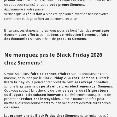
où vous pourrez insérer votre
code promo Siemens.
Appliquez-le à votre panier.
Vérifiez que la
réduction
a bien été appliquée avant de finaliser votre
commande et de procéder au paiement sécurisé.
En suivant ces étapes simples, vous pourrez bénéficier des
avantages
économiques offerts
par les
bons de réduction Siemens
et
faire
des économies
sur vos achats de
produits Siemens.
Ne manquez pas le Black Friday 2026
chez Siemens !
Si vous souhaitez
faire de bonnes affaires
sur les produits de cette
marque, ne loupez pas le
Black Friday 2026 chez Siemens
. Durant le
Black Friday
, vous pouvez tirer profit de
remises exceptionnelles
sur une large gamme de
petits et de gros électroménager Siemens
.
Que vous soyez à la recherche de lave-
vaisselle,
de
réfrigérateurs
,
ou d'a
ppareils de cuisson innovants,
cet événement vous permet de
profiter de
réductions incroyables.
C'est le moment parfait pour
mettre à jour vos équipements tout en bénéficiant des meilleures offres
de l'année.
Les
promotions du
Black Friday chez Siemens
ne se limitent pas à