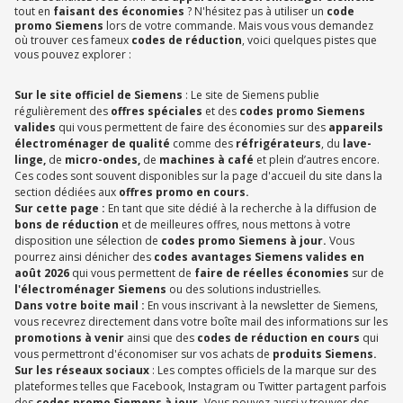
tout en
faisant des économies
? N'hésitez pas à utiliser un
code
promo Siemens
lors de votre commande. Mais vous vous demandez
où trouver ces fameux
codes de réduction
, voici quelques pistes que
vous pouvez explorer :
Sur le site officiel de Siemens
: Le site de Siemens publie
régulièrement des
offres spéciales
et des
codes promo Siemens
valides
qui vous permettent de faire des économies sur des
appareils
électroménager de qualité
comme des
réfrigérateurs
, du
lave-
linge,
de
micro-ondes,
de
machines à café
et plein d’autres encore.
Ces codes sont souvent disponibles sur la page d'accueil du site dans la
section dédiées aux
offres promo en cours.
Sur cette page :
En tant que site dédié à la recherche à la diffusion de
bons de réduction
et de meilleures offres, nous mettons à votre
disposition une sélection de
codes promo Siemens à jour.
Vous
pourrez ainsi dénicher des
codes avantages Siemens valides en
août 2026
qui vous permettent de
faire de réelles économies
sur de
l'électroménager Siemens
ou des solutions industrielles.
Dans votre boite mail :
En vous inscrivant à la newsletter de Siemens,
vous recevrez directement dans votre boîte mail des informations sur les
promotions à venir
ainsi que des
codes de réduction en cours
qui
vous permettront d'économiser sur vos achats de
produits Siemens.
Sur les réseaux sociaux
: Les comptes officiels de la marque sur des
plateformes telles que Facebook, Instagram ou Twitter partagent parfois
des
codes promo Siemens à jour.
Vous pouvez aussi y trouver des