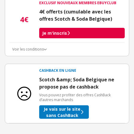
EXCLUSIF NOUVEAUX MEMBRES EBUYCLUB
4€ offerts (cumulable avec les
4€
offres Scotch & Soda Belgique)
Je m'inscris
Voir les conditions
Conditions d'obtention du bonus
3€ de bienvenue crédités immédiatement + 1€ supplémentaire
crédité après le téléchargement de l'alerte Bons Plans.
CASHBACK EN LIGNE
Offre réservée à une toute première inscription chez eBuyClub.
Scotch &amp; Soda Belgique ne
propose pas de cashback
Vous pouvez profiter des offres CashBack
d’autres marchands
Je vais sur le site
sans CashBack