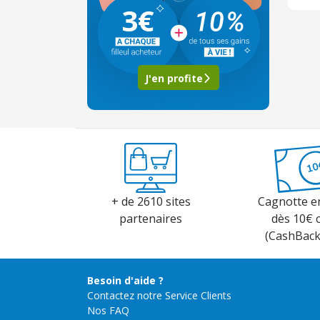
3€
J'en profite
+ de 2610 sites
Cagnotte e
partenaires
dès 10€ 
(CashBac
Besoin d'aide ?
Contactez notre Service Clients
Nos FAQ