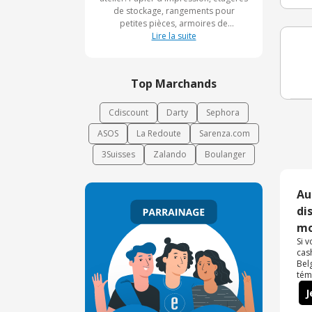
de stockage, rangements pour
petites pièces, armoires de
rangement, le tout à des prix très
Lire la suite
attractifs. Faites votre choix, optez
pour Schäfer Shop Belgique.
Top Marchands
Cdiscount
Darty
Sephora
ASOS
La Redoute
Sarenza.com
3Suisses
Zalando
Boulanger
Au
di
mo
Si 
cas
Bel
tém
J