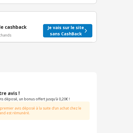
taire crédité après le téléchargement de l'alerte
BuyClub.
de cashback
Je vais sur le site
sans CashBack
rchands
re avis !
s déposé, un bonus offert jusqu’à 0,20€ !
 premier avis déposé à la suite d’un achat chez le
nd est rémunéré.