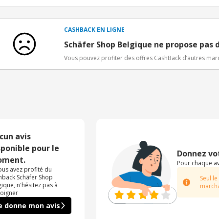
Conditions d'obtention du bonus
3€ de bienvenue crédités immédiatement + 1€ supplémen
Bons Plans.
CASHBACK EN LIGNE
Offre réservée à une toute première inscription chez e
Schäfer Shop Belgique ne propose pas 
Vous pouvez profiter des offres CashBack d’autres ma
cun avis
sponible pour le
Donnez vot
ment.
Pour chaque avi
vous avez profité du
hback Schäfer Shop
Seul le
gique, n'hésitez pas à
marcha
oigner
e donne mon avis