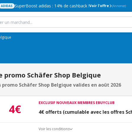
SuperBoost adidas : 14% de cashback !
Voir l'offre
ADIDAS
(Annonce)
elgique
e promo Schäfer Shop Belgique
 promo Schäfer Shop Belgique valides en août 2026
EXCLUSIF NOUVEAUX MEMBRES EBUYCLUB
4€
4€ offerts (cumulable avec les offres S
Voir les conditions