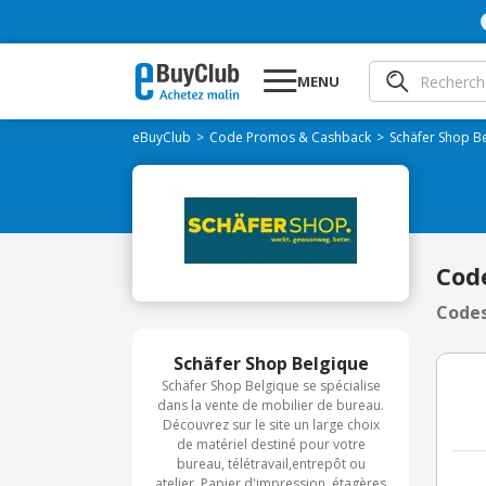
MENU
eBuyClub
Code Promos & Cashback
Schäfer Shop B
Cod
Codes
Schäfer Shop Belgique
Schäfer Shop Belgique se spécialise
dans la vente de mobilier de bureau.
Découvrez sur le site un large choix
de matériel destiné pour votre
bureau, télétravail,entrepôt ou
atelier. Papier d'impression, étagères