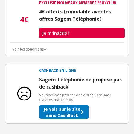
EXCLUSIF NOUVEAUX MEMBRES EBUYCLUB
4€ offerts (cumulable avec les
4€
offres Sagem Téléphonie)
Je m'inscris
Voir les conditions
Conditions d'obtention du bonus
3€ de bienvenue crédités immédiatement + 1€ supplémentaire
crédité après le téléchargement de l'alerte Bons Plans.
CASHBACK EN LIGNE
Offre réservée à une toute première inscription chez eBuyClub.
Sagem Téléphonie ne propose pas
de cashback
Vous pouvez profiter des offres CashBack
d’autres marchands
Je vais sur le site
sans CashBack