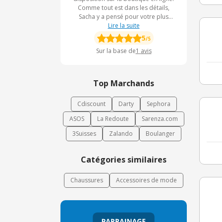
Comme tout est dans les détails,
Sacha y a pensé pour votre plus
grand contentement. La marque a
Lire la suite
créé une ligne de sacs et
5
/5
d'accessoires à la pointe de la mode
Sur la base de
1
avis
pour achever votre tenue.
Top Marchands
Cdiscount
Darty
Sephora
ASOS
La Redoute
Sarenza.com
3Suisses
Zalando
Boulanger
Catégories similaires
Chaussures
Accessoires de mode