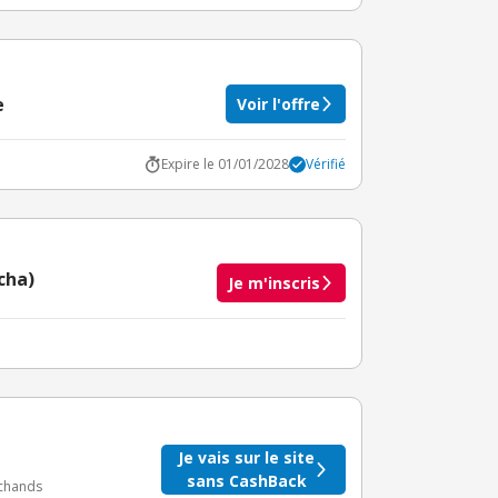
e
Voir l'offre
Expire le 01/01/2028
Vérifié
cha)
Je m'inscris
taire crédité après le téléchargement de l'alerte
BuyClub.
Je vais sur le site
sans CashBack
rchands