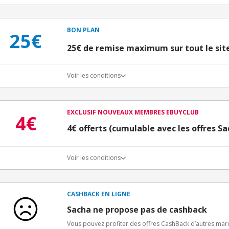
BON PLAN
25€
25€ de remise maximum sur tout le sit
Voir les conditions
EXCLUSIF NOUVEAUX MEMBRES EBUYCLUB
4€
4€ offerts (cumulable avec les offres Sa
Voir les conditions
Conditions d'obtention du bonus
3€ de bienvenue crédités immédiatement + 1€ supplémen
Bons Plans.
CASHBACK EN LIGNE
Offre réservée à une toute première inscription chez e
Sacha ne propose pas de cashback
Vous pouvez profiter des offres CashBack d’autres ma