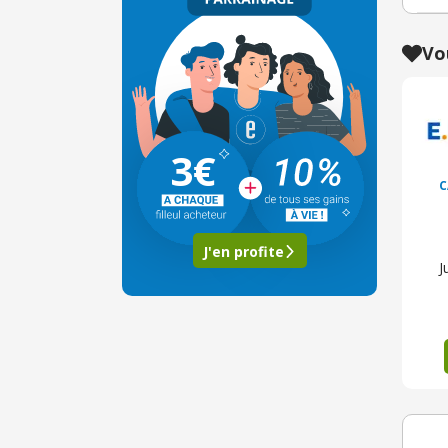
Vo
3€
C
J'en profite
J