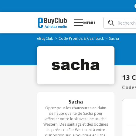
MENU
eBuyClub
Code Promos & Cashback
Sacha
13 
Codes
Sacha
Optez pour les chaussures en daim
de haute qualité de Sacha pour
affirmer votre look avec une touche
Western. Des santiags et des bottines
inspirées du Far West sont à votre
disposition sur la boutique en ligne.