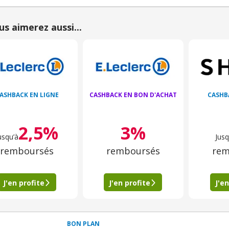
us aimerez aussi...
ASHBACK EN LIGNE
CASHBACK EN BON D'ACHAT
CASHB
2,5%
3%
usqu’à
Jusq
remboursés
remboursés
rem
J'en profite
J'en profite
J'en
BON PLAN