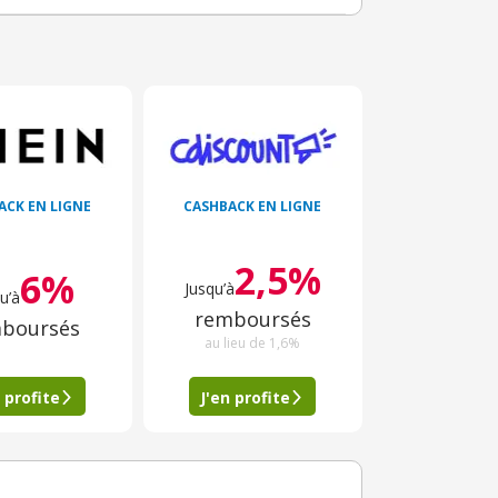
ACK EN LIGNE
CASHBACK EN LIGNE
2,5%
6%
Jusqu’à
u’à
remboursés
boursés
au lieu de 1,6%
 profite
J'en profite