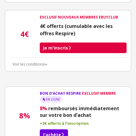
EXCLUSIF NOUVEAUX MEMBRES EBUYCLUB
4€ offerts (cumulable avec les
4€
offres Respire)
Je m'inscris
Voir les conditions
Conditions d'obtention du bonus
3€ de bienvenue crédités immédiatement + 1€ supplémentaire
crédité après le téléchargement de l'alerte Bons Plans.
Offre réservée à une toute première inscription chez eBuyClub.
BON D’ACHAT RESPIRE
EXCLUSIF MEMBRE
EN LIGNE
8%
remboursés immédiatement
8%
sur votre bon d’achat
+3€ offerts à l'inscription
J'achète