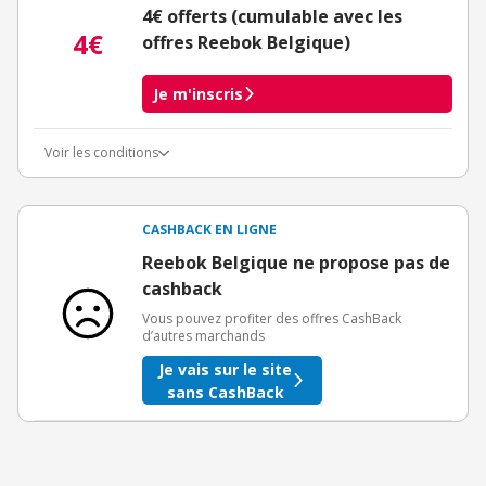
4€ offerts (cumulable avec les
4€
offres Reebok Belgique)
Je m'inscris
Voir les conditions
Conditions d'obtention du bonus
3€ de bienvenue crédités immédiatement + 1€ supplémentaire
crédité après le téléchargement de l'alerte Bons Plans.
CASHBACK EN LIGNE
Offre réservée à une toute première inscription chez eBuyClub.
Reebok Belgique ne propose pas de
cashback
Vous pouvez profiter des offres CashBack
d’autres marchands
Je vais sur le site
sans CashBack