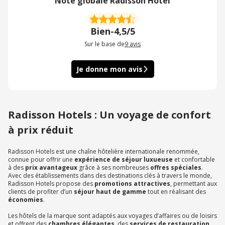
Note globale Radisson Hotel
Bien
-
4,5/5
Sur le base de
9
avis
Je donne mon avis
Radisson Hotels : Un voyage de confort
à prix réduit
Radisson Hotels est une chaîne hôtelière internationale renommée,
connue pour offrir une
expérience de séjour luxueuse
et confortable
à des
prix avantageux
grâce à ses nombreuses
offres spéciales
.
Avec des établissements dans des destinations clés à travers le monde,
Radisson Hotels propose des
promotions attractives
, permettant aux
clients de profiter d’un
séjour haut de gamme
tout en réalisant des
économies
.
Les hôtels de la marque sont adaptés aux voyages d’affaires ou de loisirs
et offrent des
chambres élégantes
, des
services de restauration