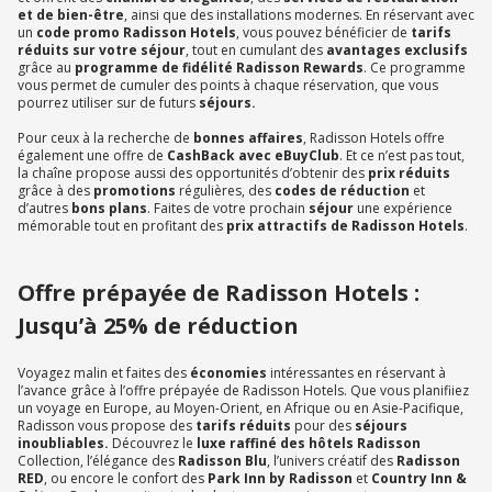
et de bien-être
, ainsi que des installations modernes. En réservant avec
un
code promo Radisson Hotels
, vous pouvez bénéficier de
tarifs
réduits sur votre séjour
, tout en cumulant des
avantages exclusifs
grâce au
programme de fidélité Radisson Rewards
. Ce programme
vous permet de cumuler des points à chaque réservation, que vous
pourrez utiliser sur de futurs
séjours.
Pour ceux à la recherche de
bonnes affaires
, Radisson Hotels offre
également une offre de
CashBack avec eBuyClub
. Et ce n’est pas tout,
la chaîne propose aussi des opportunités d’obtenir des
prix réduits
grâce à des
promotions
régulières, des
codes de réduction
et
d’autres
bons plans
. Faites de votre prochain
séjour
une expérience
mémorable tout en profitant des
prix attractifs de Radisson Hotels
.
Offre prépayée de Radisson Hotels :
Jusqu’à 25% de réduction
Voyagez malin et faites des
économies
intéressantes en réservant à
l’avance grâce à l’offre prépayée de Radisson Hotels. Que vous planifiiez
un voyage en Europe, au Moyen-Orient, en Afrique ou en Asie-Pacifique,
Radisson vous propose des
tarifs réduits
pour des
séjours
inoubliables.
Découvrez le
luxe raffiné des hôtels Radisson
Collection, l’élégance des
Radisson Blu
, l’univers créatif des
Radisson
RED
, ou encore le confort des
Park Inn by Radisson
et
Country Inn &