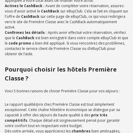
appliquée à votre total avant de finaliser votre achat.
Activez le CashBack :
Avant de compléter votre réservation, assurez-
vous d'avoir activé le
CashBack
sur eBuyClub. Cela se fait en cliquant sur
l'offre de
CashBack
sur cette page de eBuyClub, ce qui vous redirigera
vers le site de Première Classe avec le CashBack automatiquement
activé.
Confirmez les détails :
Après avoir effectué votre réservation, vérifiez
que le
CashBack
est bien enregistré dans votre compte eBuyClub et que
le
code promo
a bien été appliqué. Si vous rencontrez des problèmes,
contactez le service client de Première Classe ou d’eBuyClub pour
obtenir de l’aide.
Pourquoi choisir les hôtels Première
Classe ?
Voici 5 bonnes raisons de choisir Première Classe pour vos séjours :
Le rapport qualité/prix chez Première Classe est tout simplement
exceptionnel. Cette chaîne hôtelière économique se distingue par sa
capacité à offrir des séjours de haute qualité à des
prix très
compétitifs
. Chaque détail est soigneusement pensé pour garantir
votre confort tout en respectant votre budget.
Dès votre arrivée, vous apprécierez les
chambres
bien aménagées,