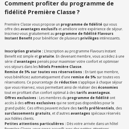
Comment profiter du programme de
fidélité Première Classe ?
Première Classe vous propose un
programme de fidélité
qui vous
offre des
avantages exclusifs
et améliore votre expérience de séjour.
Inscrivez-vous gratuitement au
programme de fidélité Flavours
Instant Benefit
pour bénéficier de plusieurs
privilèges
intéressants.
Inscription gratuite :
L’inscription au programme Flavours Instant
Benefit est simple et
gratuite
. En devenant membre, vous accédez à une
série d'
avantages
pensés pour maximiser votre confort et optimiser
vos séjours dans les
hôtels Première Classe
.
Remise de 5% sur toutes vos réservations :
En tant que membre,
vous bénéficiez automatiquement d'une
remise de 5%
sur toutes vos
réservations. Ce pourcentage de
réduction
s'applique à chaque séjour
que vous réservez, vous permettant ainsi de réaliser des
économies
tout en profitant d’un confort optimal à des
tarifs avantageux
.
Offres exclusives :
Les membres du
programme de fidélité
ont
accès à des
offres exclusives
qui ne sont pas disponibles pour le
grand public. Ces offres peuvent inclure des
tarifs préférentiels
, des
surclassements gratuits
, et d'autres
avantages
spéciaux réservés
aux fidèles clients.
Petites attentions particulières :
Dès votre arrivée dans un hôtel
Première Classe, vous serez accueilli avec des petites attentions