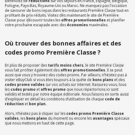
bénéficiez de
réductions
sur vos séjours en France, Espagne, Belgique,
Pologne, Pays-Bas, Royaume-Uni ou Maroc. Ne manquez pas l'occasion
de savourer de bons repas dans les restaurants Première Classe tout en
profitant de prix réduits. Visitez dès maintenant le site de Première
Classe pour découvrir toutes les
offres promotionnelles
et planifier
votre prochaine escapade avec des
économies
maximales.
Où trouver des bonnes affaires et des
codes promo Première Classe ?
En plus de proposer des
tarifs moins chers
, le site Première Classe
vous fait profiter également des
offres promotionnelles
. Il se peut
aussi que vous y trouviez des codes promo. Par ailleurs, n’hésitez pas à
visiter eBuyClub si vous êtes toujours à la quête de
bons plans
et des
codes promo valides
sur vos achats sur internet. Rassurez-vous, tous
les
codes promo
et
offres promo
que nous répertorions ici sont
validés et testés par notre équipe éditoriale. Nous faisons en sorte aussi
d’expliquer en détail les conditions d’utilisation de chaque
code de
réduction
et
bon plan
.
Alors, n’hésitez pas à cliquer sur les
codes promo Première Classe
valides
, les
bons plans
du moment ou encore les
avantages
spéciaux
que nous mettons en haut de cette page.