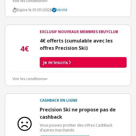
Voir les conditions
Expire le 01/01/2028
Vérifié
EXCLUSIF NOUVEAUX MEMBRES EBUYCLUB
4€ offerts (cumulable avec les
4€
offres Precision Ski)
Je m'inscris
Voir les conditions
Conditions d'obtention du bonus
3€ de bienvenue crédités immédiatement + 1€ supplémentaire
crédité après le téléchargement de l'alerte Bons Plans.
CASHBACK EN LIGNE
Offre réservée à une toute première inscription chez eBuyClub.
Precision Ski ne propose pas de
cashback
Vous pouvez profiter des offres CashBack
d’autres marchands