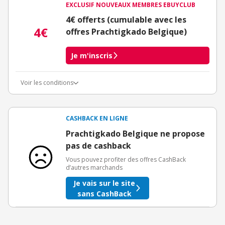
EXCLUSIF NOUVEAUX MEMBRES EBUYCLUB
4€ offerts (cumulable avec les
4€
offres Prachtigkado Belgique)
Je m'inscris
Voir les conditions
Conditions d'obtention du bonus
3€ de bienvenue crédités immédiatement + 1€ supplémentaire
crédité après le téléchargement de l'alerte Bons Plans.
CASHBACK EN LIGNE
Offre réservée à une toute première inscription chez eBuyClub.
Prachtigkado Belgique ne propose
pas de cashback
Vous pouvez profiter des offres CashBack
d’autres marchands
Je vais sur le site
sans CashBack