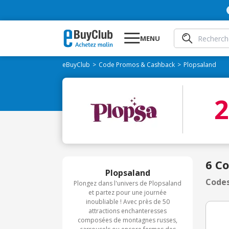
MENU
eBuyClub
Code Promos & Cashback
Plopsaland
6 C
Plopsaland
Codes
Plongez dans l'univers de Plopsaland
et partez pour une journée
inoubliable ! Avec près de 50
attractions enchanteresses
composées de montagnes russes,