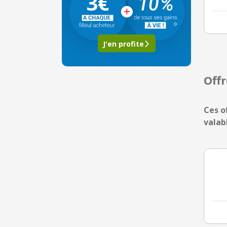
3€
J'en profite
Off
Ces o
valab