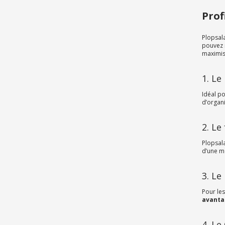
Prof
Plopsal
pouvez 
maximise
1. Le
Idéal po
d’organi
2. Le
Plopsal
d’une m
3. Le
Pour les
avanta
4. L