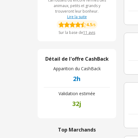
carrousels ou encore fermes des
animaux, petits et grands y
trouveront leur bonheur.
Lire la suite
4.5
/5
Sur la base de
11
avis
Détail de l'offre CashBack
Apparition du CashBack
2h
Validation estimée
32j
Top Marchands