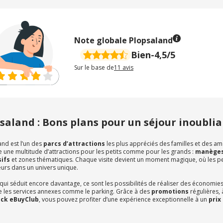
Note globale Plopsaland
Bien
-
4,5/5
Sur le base de
11
avis
saland : Bons plans pour un séjour inoublia
and est l’un des
parcs d’attractions
les plus appréciés des familles et des ama
 une multitude d’attractions pour les petits comme pour les grands :
manèges
ifs
et zones thématiques. Chaque visite devient un moment magique, où les p
teurs dans un univers unique.
qui séduit encore davantage, ce sont les possibilités de réaliser des économies i
 les services annexes comme le parking. Grâce à des
promotions
régulières, à
ck eBuyClub
, vous pouvez profiter d’une expérience exceptionnelle à un
prix