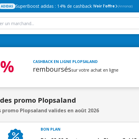
SuperBoost adidas : 14% de cashback !
Voir l'offre
ADIDAS
(Annonce)
2%
CASHBACK EN LIGNE
PLOPSALAND
remboursés
sur votre achat en ligne
odes promo Plopsaland
 promo Plopsaland valides en août 2026
BON PLAN