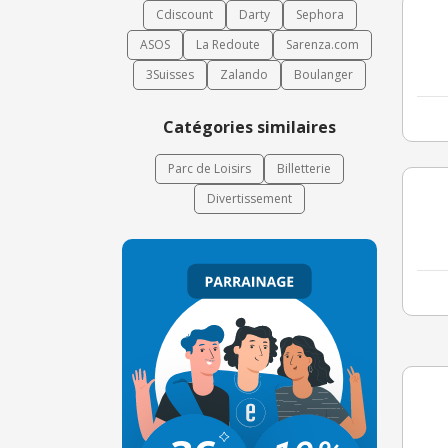
Cdiscount
Darty
Sephora
ASOS
La Redoute
Sarenza.com
3Suisses
Zalando
Boulanger
Catégories similaires
Parc de Loisirs
Billetterie
Divertissement