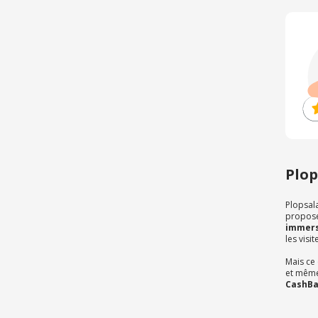
Plop
Plopsal
propose
immers
les visi
Mais ce 
et même
CashBa