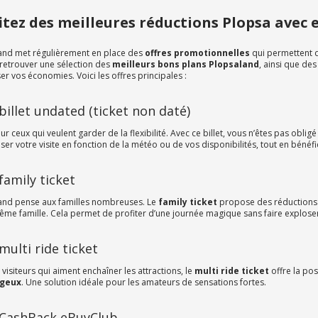
itez des meilleures réductions Plopsa avec
and met régulièrement en place des
offres promotionnelles
qui permettent 
retrouver une sélection des
meilleurs bons plans Plopsaland
, ainsi que des
r vos économies. Voici les offres principales :
 billet undated (ticket non daté)
ur ceux qui veulent garder de la flexibilité. Avec ce billet, vous n’êtes pas obli
ser votre visite en fonction de la météo ou de vos disponibilités, tout en bénéfi
 family ticket
and pense aux familles nombreuses. Le
family ticket
propose des réductions
ême famille. Cela permet de profiter d’une journée magique sans faire exploser
 multi ride ticket
 visiteurs qui aiment enchaîner les attractions, le
multi ride ticket
offre la pos
geux
. Une solution idéale pour les amateurs de sensations fortes.
e CashBack eBuyClub