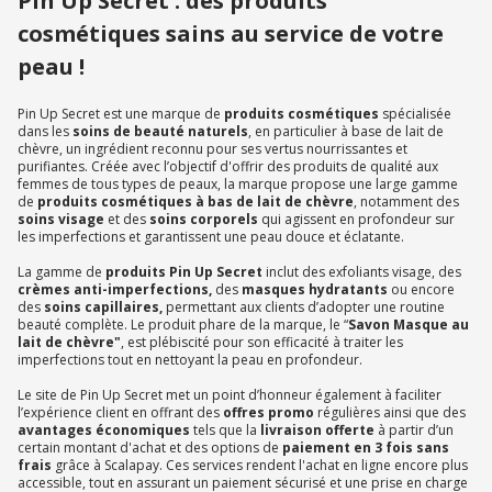
Pin Up Secret : des produits
cosmétiques sains au service de votre
peau !
Pin Up Secret est une marque de
produits cosmétiques
spécialisée
dans les
soins de beauté naturels
, en particulier à base de lait de
chèvre, un ingrédient reconnu pour ses vertus nourrissantes et
purifiantes. Créée avec l’objectif d'offrir des produits de qualité aux
femmes de tous types de peaux, la marque propose une large gamme
de
produits cosmétiques à bas de lait de chèvre
, notamment des
soins visage
et des
soins corporels
qui agissent en profondeur sur
les imperfections et garantissent une peau douce et éclatante.
La gamme de
produits Pin Up Secret
inclut des exfoliants visage, des
crèmes anti-imperfections,
des
masques hydratants
ou encore
des
soins capillaires,
permettant aux clients d’adopter une routine
beauté complète. Le produit phare de la marque, le “
Savon Masque au
lait de chèvre"
, est plébiscité pour son efficacité à traiter les
imperfections tout en nettoyant la peau en profondeur.
Le site de Pin Up Secret met un point d’honneur également à faciliter
l’expérience client en offrant des
offres promo
régulières ainsi que des
avantages économiques
tels que la
livraison offerte
à partir d’un
certain montant d'achat et des options de
paiement en 3 fois sans
frais
grâce à Scalapay. Ces services rendent l'achat en ligne encore plus
accessible, tout en assurant un paiement sécurisé et une prise en charge