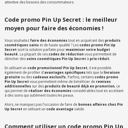
attentive des besoins des consommateurs.
Code promo Pin Up Secret : le meilleur
moyen pour faire des économies !
Vous souhaitez
faire des économies
tout en acquérant des
produits
cosmétiques sains
et de haute qualité ? Les
codes promo Pin Up
Secret
sont la solution parfaite pour
maximiser votre budget
beauté.
La plupart de ces
codes de réduction
vous permettent de
dénicher des
soins cosmétiques Pin Up Secret
à
prix réduit.
En utilisant un
code promotionnel Pin Up Secret
, il est possible
également de profiter d'
avantages spécifiques
tels que la
livraison
gratuite
ou des
cadeaux exclusifs.
Parfois, certains
codes promo
Pin Up Secret
vous permettent même de bénéficier de
remises
additionnelles
sur des
produits de beauté déjà en promotion
, ce
qui permet de
réaliser des économies
considérables tout en accédant
à des soins qui subliment toutes les peaux.
Alors, ne manquez pas l'occasion de faire de
bonnes affaires chez Pin
Up Secret
en utilisant un
code avantage
valide.
Comment utiliser un code promo Pin Up