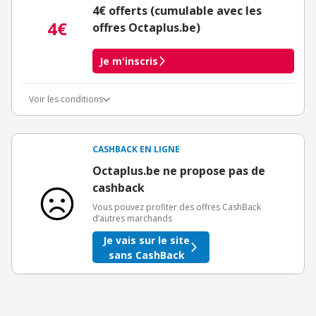
4€ offerts (cumulable avec les
4€
offres Octaplus.be)
Je m'inscris
Voir les conditions
Conditions d'obtention du bonus
3€ de bienvenue crédités immédiatement + 1€ supplémentaire
crédité après le téléchargement de l'alerte Bons Plans.
CASHBACK EN LIGNE
Offre réservée à une toute première inscription chez eBuyClub.
Octaplus.be ne propose pas de
cashback
Vous pouvez profiter des offres CashBack
d’autres marchands
Je vais sur le site
sans CashBack