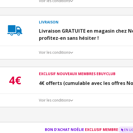
Voir les conditions
LIVRAISON
Livraison GRATUITE en magasin chez No
profitez-en sans hésiter !
Voir les conditions
EXCLUSIF NOUVEAUX MEMBRES EBUYCLUB
4€
4€ offerts (cumulable avec les offres No
Voir les conditions
Conditions d'obtention du bonus
3€ de bienvenue crédités immédiatement + 1€ supplémen
Bons Plans.
Offre réservée à une toute première inscription chez e
BON D’ACHAT NOÉLIE
EXCLUSIF MEMBRE
EN LI