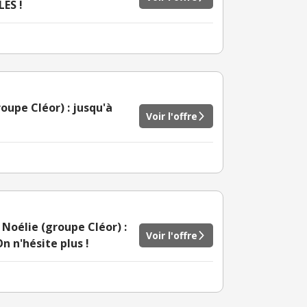
ES !
roupe Cléor) : jusqu'à
Voir l'offre
 Noélie (groupe Cléor) :
Voir l'offre
 n'hésite plus !