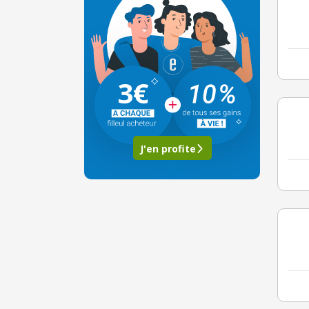
3€
J'en profite