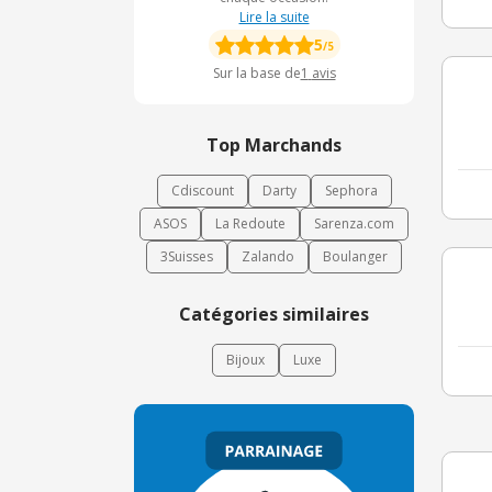
Lire la suite
5
/5
Sur la base de
1
avis
Top Marchands
Cdiscount
Darty
Sephora
ASOS
La Redoute
Sarenza.com
3Suisses
Zalando
Boulanger
Catégories similaires
Bijoux
Luxe