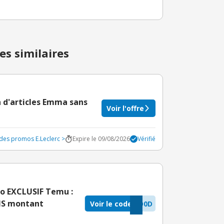
es similaires
n d'articles Emma sans
Voir l'offre
odes promos E.Leclerc >
Expire le 09/08/2026
Vérifié
o EXCLUSIF Temu :
ANS montant
Voir le code
O0D