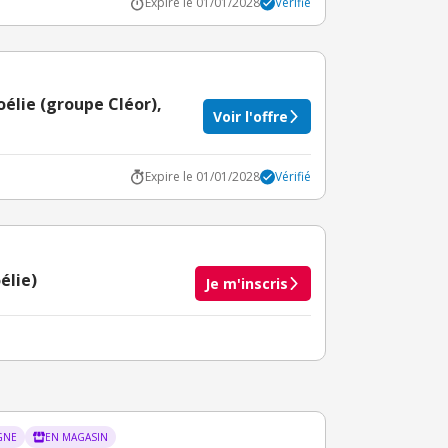
Expire le 01/01/2028
Vérifié
élie (groupe Cléor),
Voir l'offre
Expire le 01/01/2028
Vérifié
élie)
Je m'inscris
taire crédité après le téléchargement de l'alerte
BuyClub.
GNE
EN MAGASIN