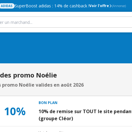
SuperBoost adidas : 14% de cashback !
Voir l'offre
ADIDAS
(Annonce)
odes promo Noélie
 promo Noélie valides en août 2026
BON PLAN
10%
10% de remise sur TOUT le site pendan
(groupe Cléor)