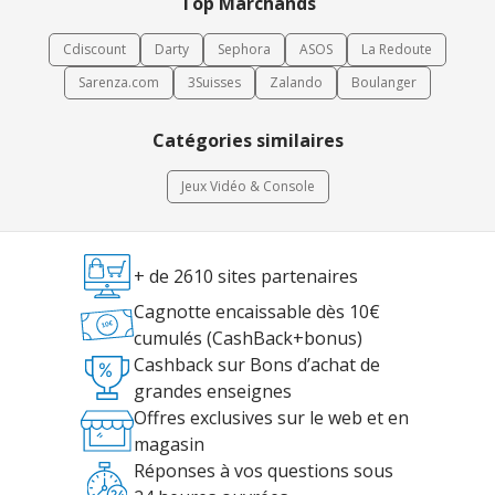
Top Marchands
environnement logiciel afin d’améliorer les performances, la
personnalisation et les usages quotidiens de la réalité virtuelle.
Cdiscount
Darty
Sephora
ASOS
La Redoute
Sarenza.com
3Suisses
Zalando
Boulanger
Catégories similaires
Jeux Vidéo & Console
+ de 2610 sites partenaires
Cagnotte encaissable dès 10€
cumulés (CashBack+bonus)
Cashback sur Bons d’achat de
grandes enseignes
Offres exclusives sur le web et en
magasin
Réponses à vos questions sous