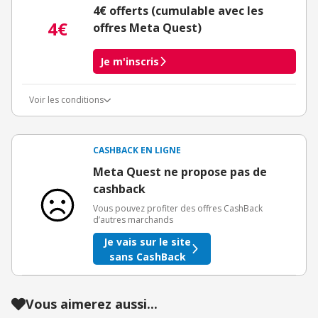
4€ offerts (cumulable avec les
4€
offres Meta Quest)
Je m'inscris
Voir les conditions
Conditions d'obtention du bonus
3€ de bienvenue crédités immédiatement + 1€ supplémentaire
crédité après le téléchargement de l'alerte Bons Plans.
CASHBACK EN LIGNE
Offre réservée à une toute première inscription chez eBuyClub.
Meta Quest ne propose pas de
cashback
Vous pouvez profiter des offres CashBack
d’autres marchands
Je vais sur le site
sans CashBack
Vous aimerez aussi...