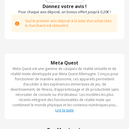
Donnez votre avis !
Pour chaque avis déposé, un bonus offert jusqu’à 0,20€ !
Seul le premier avis déposé à la suite d’un achat chez
le marchand est rémunéré.
Meta Quest
Meta Quest est une gamme de casques de réalité virtuelle et de
réalité mixte développée par Meta Quest Allemagne. Conçus pour
fonctionner de manière autonome, ces appareils permettent
d’accéder à des expériences immersives de jeu, de
divertissement, de fitness, d’apprentissage et de productivité sans
nécessiter de console ou d’ordinateur. Les modèles les plus
récents intègrent des fonctionnalités de réalité mixte qui
combinent le monde physique et les contenus numériques pour
offrir des interactions plus naturelles et immersives. La
Lire la suite
plateforme bénéficie d’un vaste écosystème d’applications, de
jeux et de services multimédias accessibles directement depuis le
casque. Meta poursuit également le développement de son