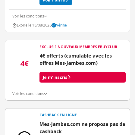
Voir les conditions
Expire le 18/08/2026
Vérifié
EXCLUSIF NOUVEAUX MEMBRES EBUYCLUB
4€ offerts (cumulable avec les
4€
offres Mes-Jambes.com)
Je m'inscris
Voir les conditions
Conditions d'obtention du bonus
3€ de bienvenue crédités immédiatement + 1€ supplémentaire
crédité après le téléchargement de l'alerte Bons Plans.
CASHBACK EN LIGNE
Offre réservée à une toute première inscription chez eBuyClub.
Mes-Jambes.com ne propose pas de
cashback