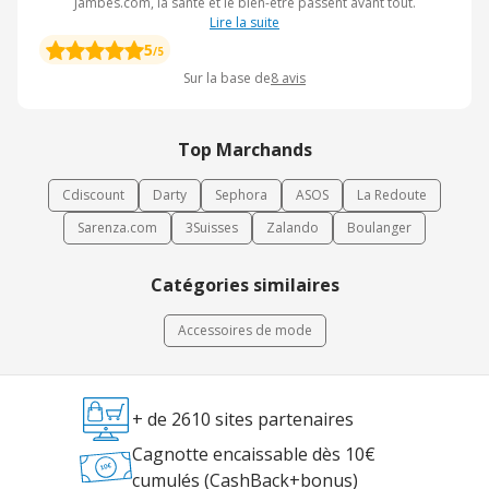
Jambes.com, la santé et le bien-être passent avant tout.
Lire la suite
5
/5
Sur la base de
8
avis
Top Marchands
Cdiscount
Darty
Sephora
ASOS
La Redoute
Sarenza.com
3Suisses
Zalando
Boulanger
Catégories similaires
Accessoires de mode
+ de 2610 sites partenaires
Cagnotte encaissable dès 10€
cumulés (CashBack+bonus)