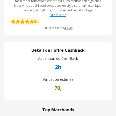
facilement tous types d'intérieurs, les meubles design chez
Massivmoebel24 sont proposés en style colonial historique,
campagne idyllique, industriel, urbain et vintage.
Lire la suite
5
/5
Sur la base de
4
avis
Détail de l'offre CashBack
Apparition du CashBack
2h
Validation estimée
70j
Top Marchands