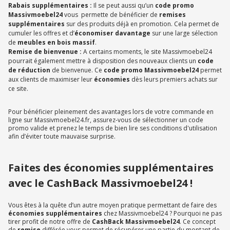
Rabais supplémentaires :
Il se peut aussi qu’un
code promo
Massivmoebel24
vous permette de bénéficier de
remises
supplémentaires
sur des produits déjà en promotion. Cela permet de
cumuler les offres et d’
économiser davantage
sur une large sélection
de
meubles en bois massif
.
Remise de bienvenue :
A certains moments, le site Massivmoebel24
pourrait également mettre à disposition des nouveaux clients un
code
de réduction
de bienvenue. Ce
code promo Massivmoebel24
permet
aux clients de maximiser leur
économies
dès leurs premiers achats sur
ce site.
Pour bénéficier pleinement des avantages lors de votre commande en
ligne sur Massivmoebel24.fr, assurez-vous de sélectionner un code
promo valide et prenez le temps de bien lire ses conditions d'utilisation
afin d’éviter toute mauvaise surprise.
Faites des économies supplémentaires
avec le CashBack Massivmoebel24 !
Vous êtes à la quête d’un autre moyen pratique permettant de faire des
économies supplémentaires
chez Massivmoebel24 ? Pourquoi ne pas
tirer profit de notre offre de
CashBack Massivmoebel24
. Ce concept
de
remise
différée vous permet de récupérer une partie du montant de