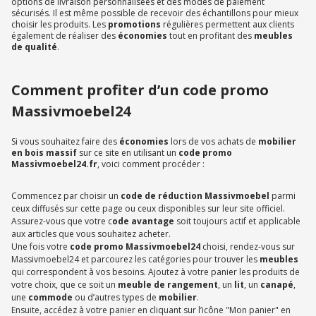
options de livraison personnalisées et des modes de paiement
sécurisés. Il est même possible de recevoir des échantillons pour mieux
choisir les produits. Les
promotions
régulières permettent aux clients
également de réaliser des
économies
tout en profitant des
meubles
de qualité
.
Comment profiter d’un code promo
Massivmoebel24
Si vous souhaitez faire des
économies
lors de vos achats de
mobilier
en bois massif
sur ce site en utilisant un
code promo
Massivmoebel24.fr
, voici comment procéder :
Commencez par choisir un
code de réduction Massivmoebel
parmi
ceux diffusés sur cette page ou ceux disponibles sur leur site officiel.
Assurez-vous que votre c
ode avantage
soit toujours actif et applicable
aux articles que vous souhaitez acheter.
Une fois votre
code promo Massivmoebel24
choisi, rendez-vous sur
Massivmoebel24 et parcourez les catégories pour trouver les
meubles
qui correspondent à vos besoins. Ajoutez à votre panier les produits de
votre choix, que ce soit un
meuble de rangement
, un
lit
, un
canapé
,
une
commode
ou d’autres types de
mobilier
.
Ensuite, accédez à votre panier en cliquant sur l’icône "Mon panier" en