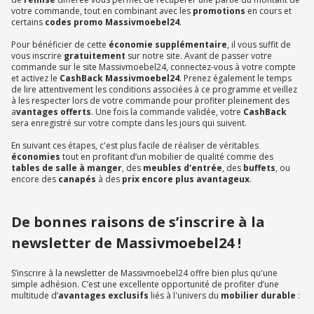
votre commande, tout en combinant avec les
promotions
en cours et
certains
codes promo Massivmoebel24
.
Pour bénéficier de cette
économie supplémentaire
, il vous suffit de
vous inscrire
gratuitement
sur notre site. Avant de passer votre
commande sur le site Massivmoebel24, connectez-vous à votre compte
et activez le
CashBack Massivmoebel24
. Prenez également le temps
de lire attentivement les conditions associées à ce programme et veillez
à les respecter lors de votre commande pour profiter pleinement des
a
vantages offerts
. Une fois la commande validée, votre
CashBack
sera enregistré sur votre compte dans les jours qui suivent.
En suivant ces étapes, c'est plus facile de réaliser de véritables
économies
tout en profitant d’un mobilier de qualité comme des
tables de salle à manger
, des
meubles d'entrée
, des
buffets
, ou
encore des
canapés
à des
prix encore plus avantageux
.
De bonnes raisons de s’inscrire à la
newsletter de Massivmoebel24 !
S’inscrire à la newsletter de Massivmoebel24 offre bien plus qu'une
simple adhésion. C’est une excellente opportunité de profiter d’une
multitude d’
avantages exclusifs
liés à l'univers du
mobilier durable
: