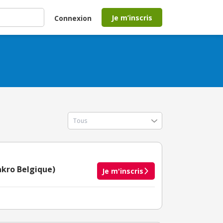
Je m’inscris
Connexion
akro Belgique)
Je m'inscris
taire crédité après le téléchargement de l'alerte