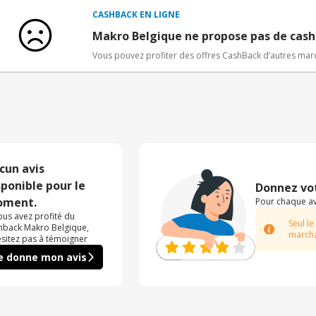
Bons Plans.
CASHBACK EN LIGNE
Offre réservée à une toute première inscription chez e
Makro Belgique ne propose pas de cas
Vous pouvez profiter des offres CashBack d’autres ma
cun avis
sponible pour le
Donnez vot
ment.
Pour chaque avi
vous avez profité du
Seul le
hback Makro Belgique,
marcha
ésitez pas à témoigner
e donne mon avis