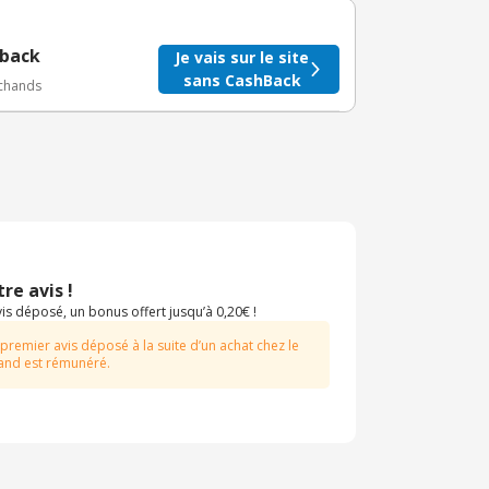
BuyClub.
hback
Je vais sur le site
sans CashBack
rchands
re avis !
s déposé, un bonus offert jusqu’à 0,20€ !
 premier avis déposé à la suite d’un achat chez le
nd est rémunéré.