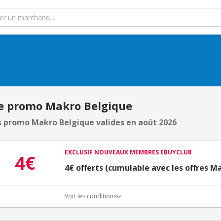
e promo Makro Belgique
 promo Makro Belgique valides en août 2026
EXCLUSIF NOUVEAUX MEMBRES EBUYCLUB
4€
4€ offerts (cumulable avec les offres M
Voir les conditions
Conditions d'obtention du bonus
3€ de bienvenue crédités immédiatement + 1€ supplémen