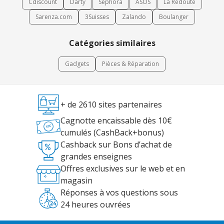
Cdiscount
Darty
Sephora
ASOS
La Redoute
Sarenza.com
3Suisses
Zalando
Boulanger
Catégories similaires
Gadgets
Pièces & Réparation
+ de 2610 sites partenaires
Cagnotte encaissable dès 10€
cumulés (CashBack+bonus)
Cashback sur Bons d’achat de
grandes enseignes
Offres exclusives sur le web et en
magasin
Réponses à vos questions sous
24 heures ouvrées