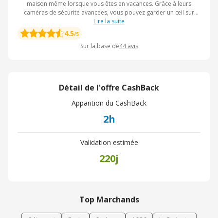
maison même lorsque vous êtes en vacances. Grâce à leurs
caméras de sécurité avancées, vous pouvez garder un œil sur
votre domicile à tout moment, où que vous soyez.
Lire la suite
4.5
/5
Sur la base de
44
avis
Détail de l'offre CashBack
Apparition du CashBack
2h
Validation estimée
220j
Top Marchands