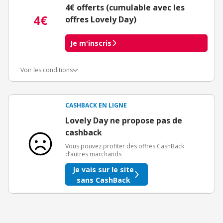
4€ offerts (cumulable avec les
4€
offres Lovely Day)
Je m'inscris
Voir les conditions
Conditions d'obtention du bonus
3€ de bienvenue crédités immédiatement + 1€ supplémentaire
crédité après le téléchargement de l'alerte Bons Plans.
CASHBACK EN LIGNE
Offre réservée à une toute première inscription chez eBuyClub.
Lovely Day ne propose pas de
cashback
Vous pouvez profiter des offres CashBack
d’autres marchands
Je vais sur le site
sans CashBack