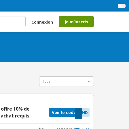
Je m’inscris
Connexion
 offre 10% de
Voir le code
9HD
'achat requis