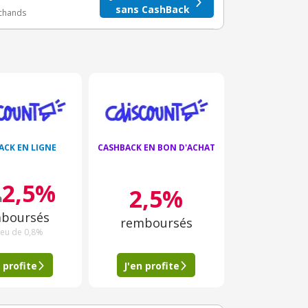
sans CashBack
rchands
ACK EN LIGNE
CASHBACK EN BON D'ACHAT
2,5%
2,5%
à
boursés
remboursés
ieu de 0,8%
 profite
J'en profite