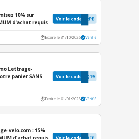
misez 10% sur
Voir le code
RPB
MUM d'achat requis
Expire le 31/10/2026
Vérifié
omo Lettrage-
votre panier SANS
Voir le code
Q19
Expire le 01/01/2028
Vérifié
age-velo.com : 15%
IMUM d'achat requis
Voir le code
WEP