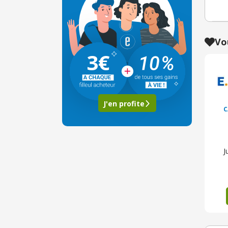
Vo
3€
J'en profite
C
J