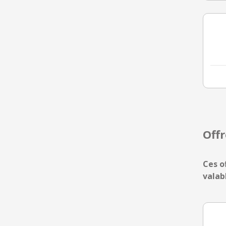
Off
Ces o
valab