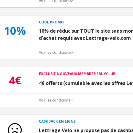
Voir les conditions
CODE PROMO
10%
10% de réduc sur TOUT le site sans m
d'achat requis avec Lettrage-velo.com
Voir les conditions
EXCLUSIF NOUVEAUX MEMBRES EBUYCLUB
4€
4€ offerts (cumulable avec les offres L
Voir les conditions
Conditions d'obtention du bonus
3€ de bienvenue crédités immédiatement + 1€ supplémen
Bons Plans.
CASHBACK EN LIGNE
Offre réservée à une toute première inscription chez e
Lettrage Velo ne propose pas de cashb