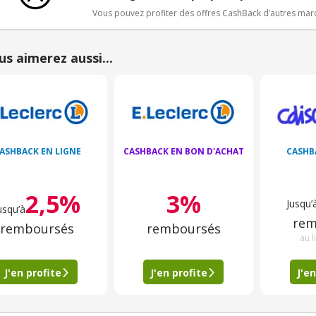
Vous pouvez profiter des offres CashBack d’autres ma
us aimerez aussi...
ASHBACK EN LIGNE
CASHBACK EN BON D'ACHAT
CASHB
2,5%
3%
Jusqu’
usqu’à
rem
remboursés
remboursés
au l
J'en profite
J'en profite
J'en