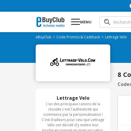
MENU
eBuyClub
Code Promos & Cashback
Lettrage Velo
8 C
Codes
Lettrage Velo
L'un des principaux raisons de la
réussite c'est l'authenticité qui
commence par la personnalisation !
C'est d'ailleurs pour cela que Lettrage
Vélo ont décidé d'y mettre leur
touche en prenant en main vos vélos,