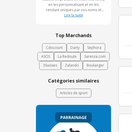
en les personnalisant et en les
rendant uniques par vos noms et
prénoms ! De quoi vraiment avoir l'air
Lire la suite
d'un professionnel ! Rendez-vous
alors sur le site lettrage-velo.com et
faites confiance aux experts qui
Top Marchands
prendront en charge vos commandes
et feront de vos vélos inégalables !
Cdiscount
Darty
Sephora
ASOS
La Redoute
Sarenza.com
3Suisses
Zalando
Boulanger
Catégories similaires
Articles de sport