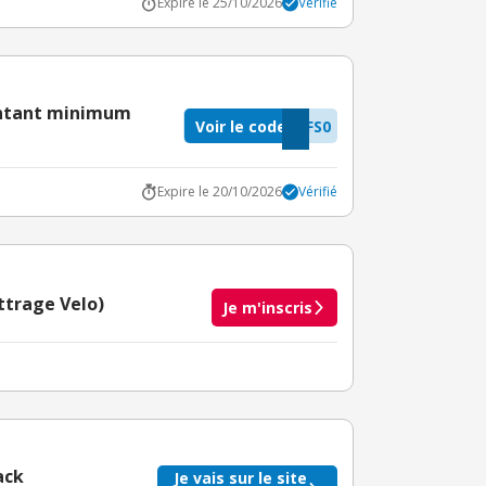
Expire le 25/10/2026
Vérifié
ontant minimum
Voir le code
FS0
Expire le 20/10/2026
Vérifié
ettrage Velo)
Je m'inscris
taire crédité après le téléchargement de l'alerte
BuyClub.
ack
Je vais sur le site