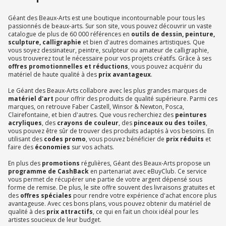
Géant des Beaux-Arts est une boutique incontournable pour tous les
passionnés de beaux-arts. Sur son site, vous pouvez découvrir un vaste
catalogue de plus de 60 000 références en
outils de dessin, peinture,
sculpture, calligraphie
et bien d'autres domaines artistiques. Que
vous soyez dessinateur, peintre, sculpteur ou amateur de calligraphie,
vous trouverez tout le nécessaire pour vos projets créatifs. Grâce à ses
offres promotionnelles et réductions
, vous pouvez acquérir du
matériel de haute qualité à des
prix avantageux
.
Le Géant des Beaux-Arts collabore avec les plus grandes marques de
matériel d'art
pour offrir des produits de qualité supérieure. Parmi ces
marques, on retrouve Faber Castell, Winsor & Newton, Posca,
Clairefontaine, et bien d'autres. Que vous recherchiez des
peintures
acryliques
, des
crayons de couleur
, des
pinceaux ou des toiles
,
vous pouvez être sûr de trouver des produits adaptés à vos besoins. En
utilisant des
codes promo
, vous pouvez bénéficier de
prix réduits
et
faire des
économies
sur vos achats.
En plus des
promotions
régulières, Géant des Beaux-Arts propose un
programme de CashBack
en partenariat avec eBuyClub. Ce service
vous permet de récupérer une partie de votre argent dépensé sous
forme de remise. De plus, le site offre souvent des livraisons gratuites et
des
offres spéciales
pour rendre votre expérience d'achat encore plus
avantageuse. Avec ces bons plans, vous pouvez obtenir du matériel de
qualité à des
prix attractifs
, ce qui en fait un choix idéal pour les
artistes soucieux de leur budget.