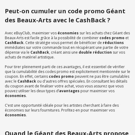
Peut-on cumuler un code promo Géant
des Beaux-Arts avec le CashBack ?
Avec eBuyClub, maximiser vos
économies
sur les achats chez Géant des
Beaux-Arts est facile grâce à la possibilité de combiner
codes promo
et
CashBack
. Cette stratégie vous permet de bénéficier de
réductions
immédiates sur votre commande tout en récupérant une partie de votre
dépense via le
CashBack
, créant ainsi une
double réduction
sur vos
achats de matériel artistique.
Pour tirer pleinement parti de ces avantages, il est essentiel de vérifier
que la cumulabilité des codes promo est explicitement mentionnée sur le
coupon. En effet, certains
codes promo
peuvent ne pas être cumulables
avec le
CashBack
ou d'autres offres spéciales. En consultant les détails
du coupon avant de finaliser votre achat, vous vous assurez que vous
pouvez utiliser les deux types d’
avantages
pour maximiser vos
économies
.
C’est une opportunité idéale pour les artistes cherchant à faire des
économies sur leurs fournitures. Profitez-en pour maximiser vos
économies
.
Quand le Géant des Beaux-Arts propose