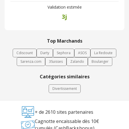
Validation estimée
3j
Top Marchands
Cdiscount
Darty
Sephora
ASOS
La Redoute
Sarenza.com
3Suisses
Zalando
Boulanger
Catégories similaires
Divertissement
+ de 2610 sites partenaires
Cagnotte encaissable dès 10€
cumulés (CashBack+bonus)