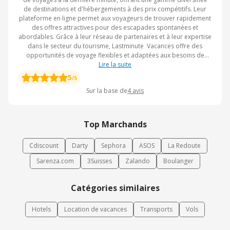
de destinations et d'hébergements à des prix compétitifs. Leur
plateforme en ligne permet aux voyageurs de trouver rapidement
des offres attractives pour des escapades spontanées et
abordables. Grâce à leur réseau de partenaires et à leur expertise
dans le secteur du tourisme, Lastminute Vacances offre des
opportunités de voyage flexibles et adaptées aux besoins de
Lire la suite
chacun.
5
/5
Sur la base de
4
avis
Top Marchands
Cdiscount
Darty
Sephora
ASOS
La Redoute
Sarenza.com
3Suisses
Zalando
Boulanger
Catégories similaires
Hotels
Location de vacances
Transports
Vols