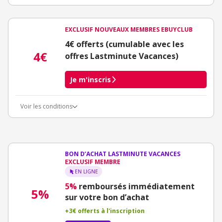
EXCLUSIF NOUVEAUX MEMBRES EBUYCLUB
4€ offerts (cumulable avec les
4€
offres Lastminute Vacances)
Je m'inscris
Voir les conditions
Conditions d'obtention du bonus
3€ de bienvenue crédités immédiatement + 1€ supplémentaire
crédité après le téléchargement de l'alerte Bons Plans.
Offre réservée à une toute première inscription chez eBuyClub.
BON D’ACHAT LASTMINUTE VACANCES
EXCLUSIF MEMBRE
EN LIGNE
5%
remboursés immédiatement
5%
sur votre bon d’achat
+3€ offerts à l'inscription