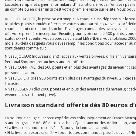
Lacoste, remplir et signer le formulaire d’inscription. Si vous n’en avez pas le
un compte ou en créer un si c’est votre première visite sur le site. Vous po
Au CLUB LACOSTE, le principe est simple. A chaque euro dépensé sur le site 
total des points cumulés détermine votre statut parmi les 4 niveaux prédéf
chaque statut correspond son lot d’avantages cumulables avec vos anciens s
dès votre première inscription. Ensuite, pour avoir cumulé 500 points, vou
statut EXPERT et enfin, vous accédez au statut LÉGENDE si vous totalisez 20
mois, au-delà desquels vous devez remplir les conditions pour accéder au ni
sont définis comme suit :
Niveau JOUEUR (nouveau client) : accès aux ventes privées, offre anniversaire,
Personal Shopper, retouches standard offertes.
Niveau CONFIRMÉ (dès 500 points et en plus des avantages du niveau 1) : cad
personnalisation.
Niveau EXPERT (dès 900 points et en plus des avantages du niveau 2) : cade
Lacoste.
Niveau LEGEND (dès 2000 points et en plus des avantages du niveau 3) : cad
événement strictement privé).
Livraison standard offerte dès 80 euros d’
La boutique en ligne Lacoste expédie vos colis uniquement en France Métropo
standard gratuite dès 80 euros d’achats. Quant aux modes de livraison, vous 
• La livraison standard sous 2 et 3 jours, du lundi au samedi.
• Et la livraison express en 24H (pour toutes commandes passées avant 14h d