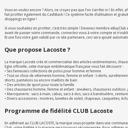
Vous en voulez encore ? Alors, ne croyez pas que l’on s’arrête ici ! En effet
fait profiter également du CashBack ! Ce système facile d’utilisation et grat
shoppings en ligne !
Si vous souhaitez en profiter, c’est très simple ! Devenez membre eBuyClub
avant de passer votre commande, connectez-vous à votre compte et n’oublie
Et une fois votre gain validé par ce site partenaire, ceci sera ajouté automa
Que propose Lacoste ?
La marque Lacoste crée et commercialise des articles vestimentaires, chauss
ligne officielle, cette marque emblématique française vous fait découvrir :
• Ses fameuses collections de polos pour homme et femme
• Tout un choix de vêtements homme, femme et enfant : t-shirts, survêtement
shorts, pantalons ou encore maillots de bain
• Des articles de sport pour toute la famille
• Des chaussures homme, femme et enfant : sneakers, chaussures outdoor,
• Maroquinerie : sacs à main, cabas, sacs à dos, sacs à bandoulière, ceintu
• Divers accessoires : montres, lunettes de soleil, chapeaux, casquettes, écha
Programme de fidélité CLUB Lacoste
En adhérant au CLUB LACOSTE, la marque vous projette dans une communauté de
Club, votre fidélité à la marque sera toujours récompensée. Pour adhérer a