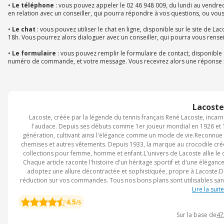
•
Le téléphone
: vous pouvez appeler le 02 46 948 009, du lundi au vendredi
en relation avec un conseiller, qui pourra répondre à vos questions, ou vo
•
Le chat
: vous pouvez utiliser le chat en ligne, disponible sur le site de La
18h. Vous pourrez alors dialoguer avec un conseiller, qui pourra vous rens
•
Le formulaire
: vous pouvez remplir le formulaire de contact, disponible s
numéro de commande, et votre message. Vous recevrez alors une réponse par
Lacoste
Lacoste, créée par la légende du tennis français René Lacoste, incarne 
l'audace. Depuis ses débuts comme 1er joueur mondial en 1926 et 
génération, cultivant ainsi l'élégance comme un mode de vie.Reconnue 
chemises et autres vêtements. Depuis 1933, la marque au crocodile crée
collections pour femme, homme et enfant.L'univers de Lacoste allie le co
Chaque article raconte l'histoire d'un héritage sportif et d'une éléga
adoptez une allure décontractée et sophistiquée, propre à Lacoste.De
réduction sur vos commandes. Tous nos bons plans sont utilisables sa
et du Black Friday #YEAR# pour faire des économies.Pendant le Black F
Lire la suite
sélection élégante de vêtements et accessoires, a
4.5
/5
Sur la base de
47