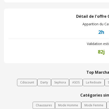
Détail de l'offre
Apparition du C
2h
Validation es
82j
Top March
Cdiscount
Darty
Sephora
ASOS
La Redoute
Catégories sim
Chaussures
Mode Homme
Mode Femme