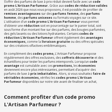
S’offrir des parfums de luxe à prix réduit devient facile avec un
code
promo L'Artisan Parfumeur.
Grâce aux
codes de réduction valides
en août 2026 que nous vous proposons, il est possible de profiter de
remises avantageuses
sur des
parfums femme,
des
parfums
homme
, des
parfums unisexes
ou formats voyages sur ce site.
L'utilisation d'un
code promo L'Artisan Parfumeur
vous permet
d’obtenir une
réduction
soit en pourcentage sur le panier total, soit
sous forme d’un montant fixe sur des parfums, des bougies parfumées,
des gels lavants ou des lotions hydratantes. Certains
codes de
réduction L'Artisan Parfumeur
offrent également des
avantages
économiques,
comme la
livraison gratuite
ou des offres spéciales
sur des créations olfactives emblématiques.
En complément des
codes promo,
L'Artisan Parfumeur propose
régulièrement des offres exclusives, des
coffrets découverte
et des
échantillons pour tester les parfums intemporels. Lorsqu’un
code
avantage
est cumulable avec ces
promotions,
les
économies
deviennent encore plus intéressantes, permettant d’acquérir des
parfums de luxe à
prix imbattables.
Alors, si vous souhaitez
faire de
véritables économies,
vérifiez les
codes promo L'Artisan
Parfumeur
disponibles sur notre site avant de finaliser un achat,
Comment profiter d’un code promo
L'Artisan Parfumeur ?