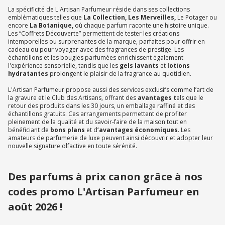
La spécificité de L'Artisan Parfumeur réside dans ses collections
emblématiques telles que
La Collection,
Les Merveilles,
Le Potager ou
encore
La Botanique,
où chaque parfum raconte une histoire unique.
Les “Coffrets Découverte” permettent de tester les créations
intemporelles ou surprenantes de la marque, parfaites pour offrir en
cadeau ou pour voyager avec des fragrances de prestige. Les
échantillons et les bougies parfumées enrichissent également
l'expérience sensorielle, tandis que les
gels lavants
et
lotions
hydratantes
prolongent le plaisir de la fragrance au quotidien.
L'Artisan Parfumeur propose aussi des services exclusifs comme l’art de
la gravure et le Club des Artisans, offrant des
avantages t
els que le
retour des produits dans les 30 jours, un emballage raffiné et des
échantillons gratuits. Ces arrangements permettent de profiter
pleinement de la qualité et du savoir-faire de la maison tout en
bénéficiant de
bons plans
et d
’avantages économiques
. Les
amateurs de parfumerie de luxe peuvent ainsi découvrir et adopter leur
nouvelle signature olfactive en toute sérénité.
Des parfums à prix canon grâce à nos
codes promo L'Artisan Parfumeur en
août 2026 !