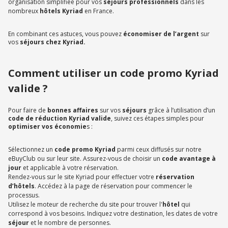
organisation simplifiée pour vos
séjours professionnels
dans les
nombreux
hôtels Kyriad
en France.
En combinant ces astuces, vous pouvez
économiser de l’argent
sur
vos
séjours chez Kyriad.
Comment utiliser un code promo Kyriad
valide ?
Pour faire de
bonnes affaires
sur vos
séjours
grâce à l’utilisation d’un
code de réduction Kyriad valide
, suivez ces étapes simples pour
optimiser vos économie
s :
Sélectionnez un
code promo Kyriad
parmi ceux diffusés sur notre
eBuyClub ou sur leur site. Assurez-vous de choisir un
code avantage à
jour
et applicable à votre réservation.
Rendez-vous sur le site Kyriad pour effectuer votre
réservation
d’hôtels
. Accédez à la page de réservation pour commencer le
processus.
Utilisez le moteur de recherche du site pour trouver l'
hôtel
qui
correspond à vos besoins. Indiquez votre destination, les dates de votre
séjour
et le nombre de personnes.