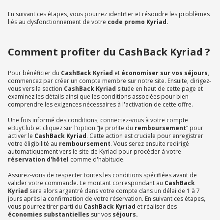
En suivant ces étapes, vous pourrez identifier et résoudre les problèmes
liés au dysfonctionnement de votre
code promo Kyriad.
Comment profiter du CashBack Kyriad ?
Pour bénéficier du
CashBack Kyriad
et
économiser sur vos séjours
,
commencez par créer un compte membre sur notre site. Ensuite, dirigez-
vous vers la section
CashBack Kyriad
située en haut de cette page et
examinez les détails ainsi que les conditions associées pour bien
comprendre les exigences nécessaires à l'activation de cette offre.
Une fois informé des conditions, connectez-vous à votre compte
eBuyClub et cliquez sur l’option “Je profite du
remboursement
” pour
activer le
CashBack Kyriad
. Cette action est cruciale pour enregistrer
votre éligibilité au
remboursement
. Vous serez ensuite redirigé
automatiquement vers le site de Kyriad pour procéder à votre
réservation d'hôtel
comme d'habitude.
Assurez-vous de respecter toutes les conditions spécifiées avant de
valider votre commande. Le montant correspondant au
CashBack
Kyriad
sera alors argentré dans votre compte dans un délai de 1 à 7
jours après la confirmation de votre réservation. En suivant ces étapes,
vous pourrez tirer parti du
CashBack Kyriad
et réaliser des
économies substantielles
sur vos
séjours.