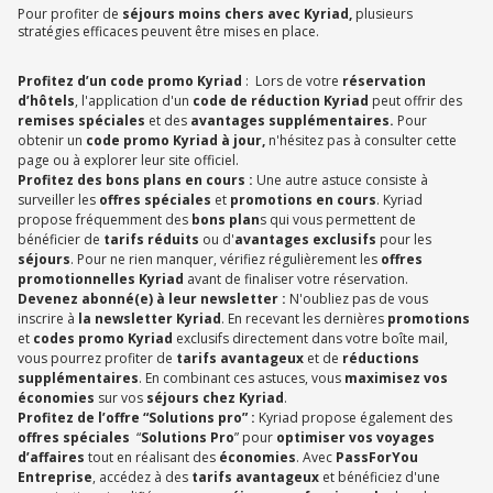
Pour profiter de
séjours moins chers avec Kyriad,
plusieurs
stratégies efficaces peuvent être mises en place.
Profitez d’un code promo Kyriad
: Lors de votre
réservation
d’hôtels
, l'application d'un
code de réduction Kyriad
peut offrir des
remises spéciales
et des
avantages supplémentaires.
Pour
obtenir un
code promo Kyriad à jour,
n'hésitez pas à consulter cette
page ou à explorer leur site officiel.
Profitez des bons plans en cours :
Une autre astuce consiste à
surveiller les
offres spéciales
et
promotions en cours
. Kyriad
propose fréquemment des
bons plan
s qui vous permettent de
bénéficier de
tarifs réduits
ou d'
avantages exclusifs
pour les
séjours
. Pour ne rien manquer, vérifiez régulièrement les
offres
promotionnelles Kyriad
avant de finaliser votre réservation.
Devenez abonné(e) à leur newsletter :
N'oubliez pas de vous
inscrire à
la newsletter Kyriad
. En recevant les dernières
promotions
et
codes promo Kyriad
exclusifs directement dans votre boîte mail,
vous pourrez profiter de
tarifs avantageux
et de
réductions
supplémentaires
. En combinant ces astuces, vous
maximisez vos
économies
sur vos
séjours chez Kyriad
.
Profitez de l’offre “Solutions pro” :
Kyriad propose également des
offres spéciales
“
Solutions Pro
” pour
optimiser vos voyages
d’affaires
tout en réalisant des
économies
. Avec
PassForYou
Entreprise
, accédez à des
tarifs avantageux
et bénéficiez d'une