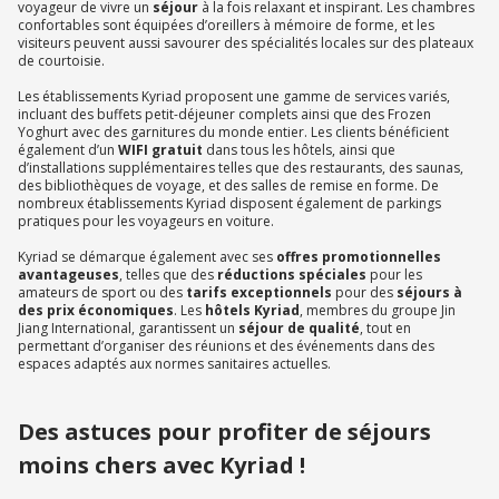
voyageur de vivre un
séjour
à la fois relaxant et inspirant. Les chambres
confortables sont équipées d’oreillers à mémoire de forme, et les
visiteurs peuvent aussi savourer des spécialités locales sur des plateaux
de courtoisie.
Les établissements Kyriad proposent une gamme de services variés,
incluant des buffets petit-déjeuner complets ainsi que des Frozen
Yoghurt avec des garnitures du monde entier. Les clients bénéficient
également d’un
WIFI gratuit
dans tous les hôtels, ainsi que
d’installations supplémentaires telles que des restaurants, des saunas,
des bibliothèques de voyage, et des salles de remise en forme. De
nombreux établissements Kyriad disposent également de parkings
pratiques pour les voyageurs en voiture.
Kyriad se démarque également avec ses
offres promotionnelles
avantageuses
, telles que des
réductions spéciales
pour les
amateurs de sport ou des
tarifs exceptionnels
pour des
séjours à
des prix économiques
. Les
hôtels Kyriad
, membres du groupe Jin
Jiang International, garantissent un
séjour de qualité
, tout en
permettant d’organiser des réunions et des événements dans des
espaces adaptés aux normes sanitaires actuelles.
Des astuces pour profiter de séjours
moins chers avec Kyriad !